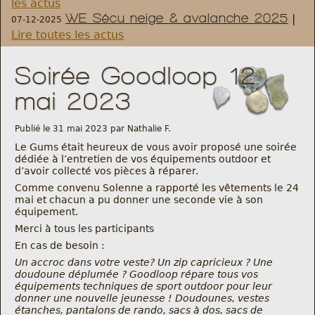
les actus
WE Sécu neige & avalanche 2025
|
07-12-2025
Règlement et statuts
Lire toutes les actus
Modalités d’inscriptions
Soirée Goodloop 12
mai 2023
Cartes découvertes
Publié le 31 mai 2023 par Nathalie F.
Comité Directeur
Le Gums était heureux de vous avoir proposé une soirée
dédiée à l’entretien de vos équipements outdoor et
d’avoir collecté vos pièces à réparer.
Frais kilométriques
Comme convenu Solenne a rapporté les vêtements le 24
mai et chacun a pu donner une seconde vie à son
équipement.
Formation
Merci à tous les participants
En cas de besoin :
Infos contact
Un accroc dans votre veste? Un zip capricieux ? Une
doudoune déplumée ? Goodloop répare tous vos
Nous contacter
équipements techniques de sport outdoor pour leur
donner une nouvelle jeunesse ! Doudounes, vestes
étanches, pantalons de rando, sacs à dos, sacs de