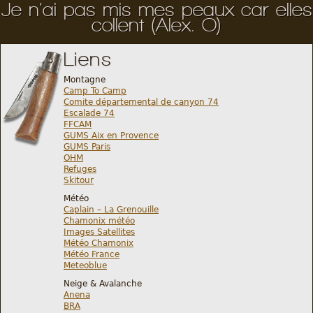
Je n'ai pas mis mes peaux car elles
collent (Alex. O)
Liens
Montagne
Camp To Camp
Comite départemental de canyon 74
Escalade 74
FFCAM
GUMS Aix en Provence
GUMS Paris
OHM
Refuges
Skitour
Météo
Caplain – La Grenouille
Chamonix météo
Images Satellites
Météo Chamonix
Météo France
Meteoblue
Neige & Avalanche
Anena
BRA