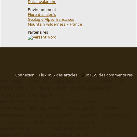
Data avalanche
Environnement
Flore des alpe's
Géologie Alpes françaises
Mountain wilderness – France
Partenaires
Connexion
Flux RSS des articles
Flux RSS des commentaires
var _gaq = _gaq || []; _gaq.push(['_setAccount', 'UA-
29531045-1']); _gaq.push(['_trackPageview']);
(function() { var ga =
document.createElement('script'); ga.type =
'text/javascript'; ga.async = true; ga.src = ('https:' ==
document.location.protocol ? 'https://ssl' : 'http://www')
+ '.google-analytics.com/ga.js'; var s =
document.getElementsByTagName('script')[0];
s.parentNode.insertBefore(ga, s); })();