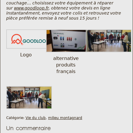
couchage… choisissez votre équipement à réparer
Nous trouver
sur
www.goodloop.fr
, obtenez votre devis en ligne
instantanément, envoyez votre colis et retrouvez votre
pièce préférée remise à neuf sous 15 jours !
Comment être informé des sorties
Programme
Crazy Gums
Logo
alternative
Rechercher
produits
français
Catégorie:
Vie du club
,
milieu montagnard
Un commentaire