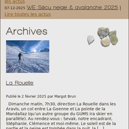
les actus
WE Sécu neige & avalanche 2025
|
07-12-2025
Règlement et statuts
Lire toutes les actus
Modalités d’inscriptions
Archives
Cartes découvertes
Comité Directeur
Frais kilométriques
La Rouelle
Formation
Publié le 2 février 2025 par Margot Brun
Infos contact
Dimanche matin, 7h30, direction La Rouelle dans les
Aravis, un col entre La Goenne et La pointe de la
Mandallaz (qu’un autre groupe du GUMS ira skier en
Nous contacter
parallèle). Au rendez-vous : Sevak, notre encadrant,
Stéphanie, Clémence et moi-même. Le soleil est de la
partie et la neige est tombée dans la nuit, la […]