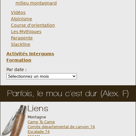
milieu montagnard
Vidéos
Alpinisme
Course d'orientation
Les Mythiques
Parapente
Slackline
Activités Intergums
Formation
Par date :
Parfois, le mou c'est dur (Alex. F)
Liens
Montagne
Camp To Camp
Comite départemental de canyon 74
Escalade 74