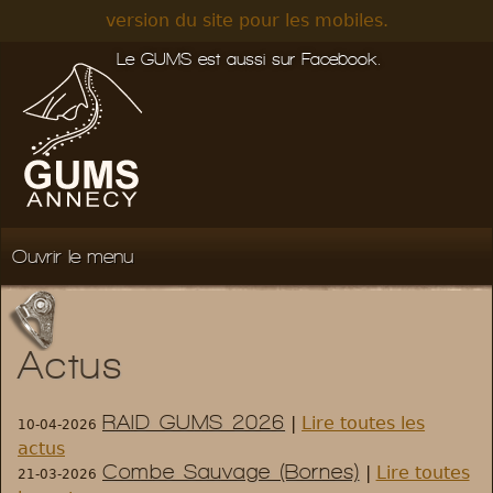
version du site pour les mobiles.
Le GUMS est aussi sur Facebook.
menu
Accueil
Actus
Qui sommes-nous ?
RAID GUMS 2026
|
Lire toutes les
Notre fonctionnement
10-04-2026
actus
Combe Sauvage (Bornes)
|
Lire toutes
21-03-2026
Les pôles & le bénévolat