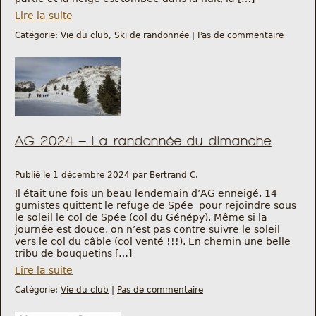
Nous trouver
Lire la suite
Catégorie:
Vie du club
,
Ski de randonnée
|
Pas de commentaire
Comment être informé des sorties
Programme
Crazy Gums
AG 2024 – La randonnée du dimanche
Rechercher
Publié le 1 décembre 2024 par Bertrand C.
Il était une fois un beau lendemain d’AG enneigé, 14
gumistes quittent le refuge de Spée pour rejoindre sous
le soleil le col de Spée (col du Génépy). Même si la
journée est douce, on n’est pas contre suivre le soleil
vers le col du câble (col venté !!!). En chemin une belle
tribu de bouquetins […]
Lire la suite
Catégorie:
Vie du club
|
Pas de commentaire