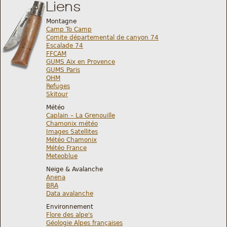
Liens
Montagne
Camp To Camp
Comite départemental de canyon 74
Escalade 74
FFCAM
GUMS Aix en Provence
GUMS Paris
OHM
Refuges
Skitour
Météo
Caplain – La Grenouille
Chamonix météo
Images Satellites
Météo Chamonix
Météo France
Meteoblue
Neige & Avalanche
Anena
BRA
Data avalanche
Environnement
Flore des alpe's
Géologie Alpes françaises