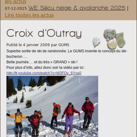
les actus
WE Sécu neige & avalanche 2025
|
07-12-2025
Règlement et statuts
Lire toutes les actus
Modalités d’inscriptions
Croix d’Outray
Cartes découvertes
Publié le 4 janvier 2009 par GUMS
Superbe sortie de ski de randonnée. Le GUMS invente le concept du ski-
bucheron….
Comité Directeur
Belle journée…. et du très « GRAND » ski !
Pour plus d’info, allez donc voir la vidéo par ici :
http://fr.youtube.com/watch?v=W3FOv_6Yxa0
Frais kilométriques
Formation
Infos contact
Nous contacter