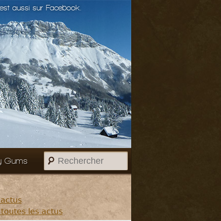
st aussi sur Facebook.
Rechercher
y Gums
 actus
 toutes les actus