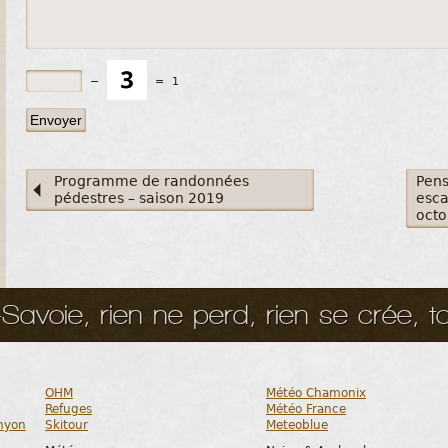
−
=
1
Programme de randonnées
Pens
pédestres – saison 2019
esca
octo
avoie, rien ne perd, rien se crée, to
OHM
Météo Chamonix
Refuges
Météo France
nyon
Skitour
Meteoblue