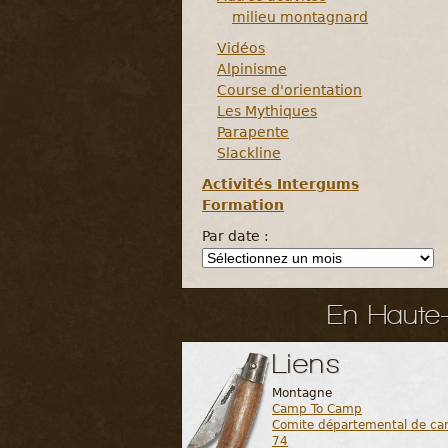
milieu montagnard
Vidéos
Alpinisme
Course d'orientation
Les Mythiques
Parapente
Slackline
Activités Intergums
Formation
Par date :
En Haute-S
Liens
Montagne
Camp To Camp
Comite départemental de ca
74