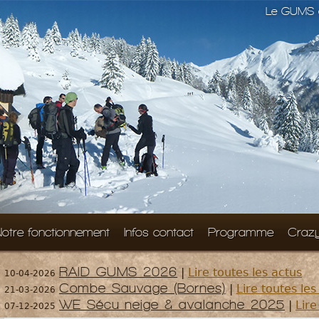
Le GUMS e
otre fonctionnement
Infos contact
Programme
Craz
RAID GUMS 2026
|
Lire toutes les actus
10-04-2026
Combe Sauvage (Bornes)
|
Lire toutes les
21-03-2026
WE Sécu neige & avalanche 2025
|
Lire
07-12-2025