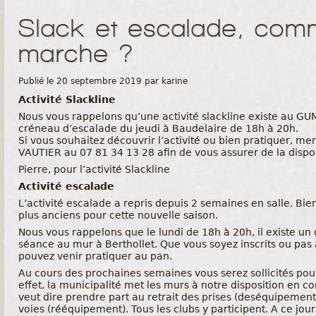
Slack et escalade, com
marche ?
Publié le 20 septembre 2019 par karine
Activité Slackline
Nous vous rappelons qu’une activité slackline existe au GUM
créneau d’escalade du jeudi à Baudelaire de 18h à 20h.
Si vous souhaitez découvrir l’activité ou bien pratiquer, me
VAUTIER au 07 81 34 13 28 afin de vous assurer de la dispon
Pierre, pour l’activité Slackline
Activité escalade
L’activité escalade a repris depuis 2 semaines en salle. Bi
plus anciens pour cette nouvelle saison.
Nous vous rappelons que le lundi de 18h à 20h, il existe un
séance au mur à Berthollet. Que vous soyez inscrits ou pas à
pouvez venir pratiquer au pan.
Au cours des prochaines semaines vous serez sollicités pour
effet, la municipalité met les murs à notre disposition en co
veut dire prendre part au retrait des prises (deséquipement)
voies (rééquipement). Tous les clubs y participent. A ce jou