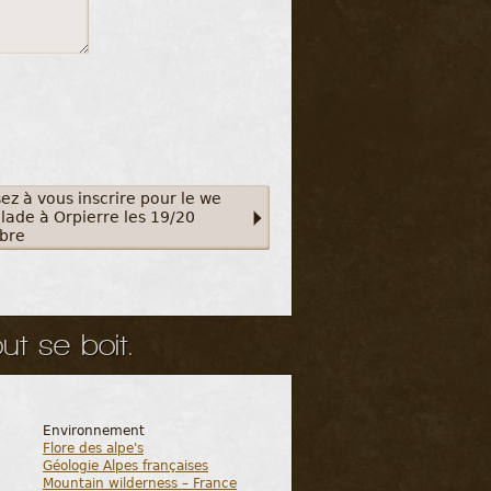
ez à vous inscrire pour le we
lade à Orpierre les 19/20
bre
ut se boit.
Environnement
Flore des alpe's
Géologie Alpes françaises
Mountain wilderness – France