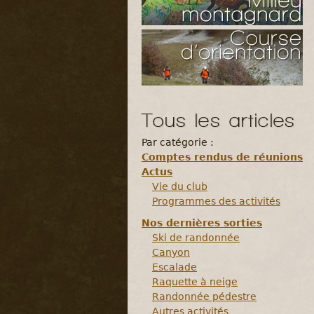
Tous les articles
Par catégorie :
Comptes rendus de réunions
Actus
Vie du club
Programmes des activités
Nos dernières sorties
Ski de randonnée
Canyon
Escalade
Raquette à neige
Randonnée pédestre
Autres activités