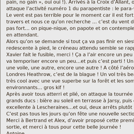
pain, no gain », oui oui !). Arrivés à la Croix d’Allant, 
Nous trouver
attaque l’activité numéro 1 du parapentiste : le para-
Le vent est pas terrible pour le moment car il est fort
Comment être informé des sorties
travers et nous ce qu’on recherche … c’est du vent d
pas fort… on pique-nique, on papote et on contemple
Programme
en attendant.
Alors qu’on se demande si tout ça va pas finir en sie
redescente à pied, le créneau attendu semble se rap
Crazy Gums
Xavier fait le fusible, merci ! Ça a l’air encore un peu
va temporiser encore un peu…et puis c’est parti ! Un 
Rechercher
une voile, une autre, encore une autre ! A côté l’aér
Londres Heathrow, c’est de la blague ! Un vol très be
très cool avec une vue superbe sur la forêt et les s
environnants… gros kif !
Après avoir tous atterri et plié, on attaque la tournée
grands ducs : bière au soleil en terrasse à Jarsy, puis
excellente à Lescheraines…et oui, deux arrêts plutôt 
C’est pas tous les jours qu’on fête une nouvelle sectio
Merci à Bertrand et Alex, d’avoir proposé cette prem
sortie, et merci à tous pour cette belle journée !
Antoine