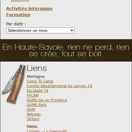
Activités Intergums
Formation
Par date :
En Haute-Savoie, rien ne perd, rien
se crée, tout se boit.
Liens
Montagne
Camp To Camp
Comite départemental de canyon 74
Escalade 74
FFCAM
GUMS Aix en Provence
GUMS Paris
OHM
Refuges
Skitour
Météo
Caplain – La Grenouille