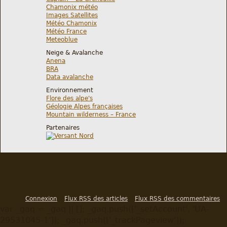
Chamonix météo
Images Satellites
Météo Chamonix
Météo France
Meteoblue
Neige & Avalanche
Anena
BRA
Data avalanche
Environnement
Flore des alpe's
Géologie Alpes françaises
Mountain wilderness – France
Partenaires
Connexion
Flux RSS des articles
Flux RSS des commentaires
var _gaq = _gaq || []; _gaq.push(['_setAccount', 'UA-
29531045-1']); _gaq.push(['_trackPageview']);