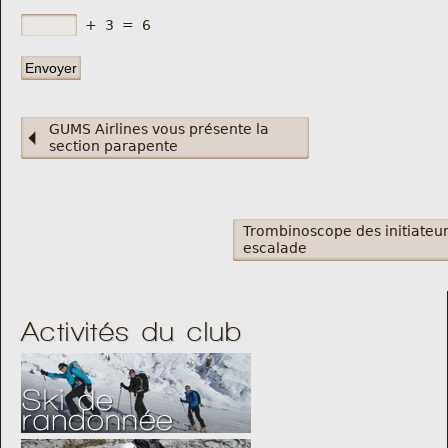
+
3
=
6
GUMS Airlines vous présente la
section parapente
Trombinoscope des initiateu
escalade
Activités du club