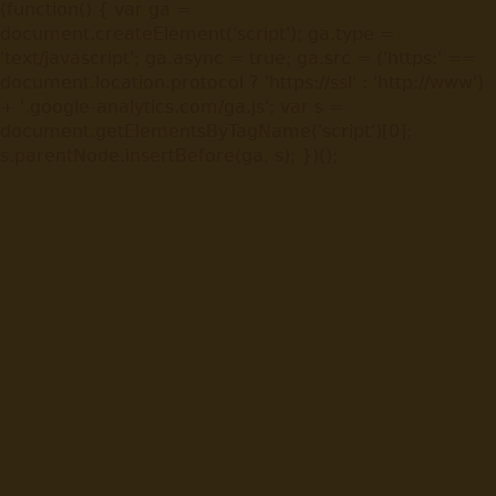
(function() { var ga =
document.createElement('script'); ga.type =
'text/javascript'; ga.async = true; ga.src = ('https:' ==
document.location.protocol ? 'https://ssl' : 'http://www')
+ '.google-analytics.com/ga.js'; var s =
document.getElementsByTagName('script')[0];
s.parentNode.insertBefore(ga, s); })();