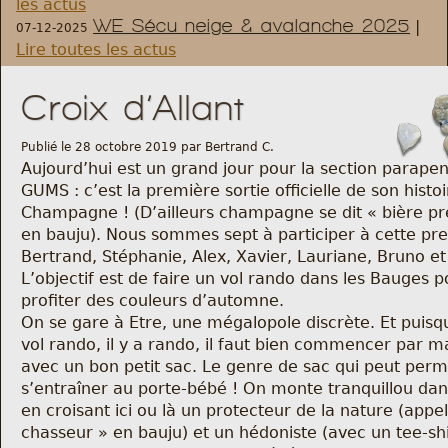
les actus
WE Sécu neige & avalanche 2025
|
07-12-2025
Règlement et statuts
Lire toutes les actus
Modalités d’inscriptions
Croix d’Allant
Cartes découvertes
Publié le 28 octobre 2019 par Bertrand C.
Aujourd’hui est un grand jour pour la section parape
GUMS : c’est la première sortie officielle de son histoi
Comité Directeur
Champagne ! (D’ailleurs champagne se dit « bière pr
en bauju). Nous sommes sept à participer à cette pre
Frais kilométriques
Bertrand, Stéphanie, Alex, Xavier, Lauriane, Bruno et
L’objectif est de faire un vol rando dans les Bauges p
profiter des couleurs d’automne.
Formation
On se gare à Etre, une mégalopole discrète. Et puis
vol rando, il y a rando, il faut bien commencer par 
Infos contact
avec un bon petit sac. Le genre de sac qui peut perm
s’entraîner au porte-bébé ! On monte tranquillou dans
Nous contacter
en croisant ici ou là un protecteur de la nature (appe
chasseur » en bauju) et un hédoniste (avec un tee-shi