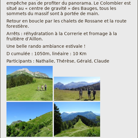
empêche pas de profiter du panorama. Le Colombier est
Nous trouver
situé au « centre de gravité » des Bauges, tous les
sommets du massif sont à portée de main.
Comment être informé des sorties
Retour en boucle par les chalets de Rossane et la route
forestière.
Arrêts : réhydratation à la Correrie et fromage à la
Programme
fruitière d’Aillon.
Une belle rando ambiance estivale !
Crazy Gums
D cumulée : 1050m, linéaire : 10 Km
Participants : Nathalie, Thérèse, Gérald, Claude
Rechercher