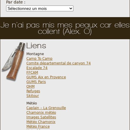
Par date :
Je n'ai pas mis mes peaux car elles
collent (Alex. O)
Liens
Montagne
Camp To Camp
Comite départemental de canyon 74
Escalade 74
FFCAM
GUMS Aix en Provence
GUMS Paris
OHM
Refuges
Skitour
Météo
Caplain – La Grenouille
Chamonix météo
Images Satellites
Météo Chamonix
Météo France