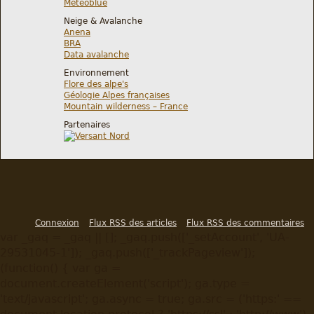
Meteoblue
Neige & Avalanche
Anena
BRA
Data avalanche
Environnement
Flore des alpe's
Géologie Alpes françaises
Mountain wilderness – France
Partenaires
Connexion
Flux RSS des articles
Flux RSS des commentaires
var _gaq = _gaq || []; _gaq.push(['_setAccount', 'UA-
29531045-1']); _gaq.push(['_trackPageview']);
(function() { var ga =
document.createElement('script'); ga.type =
'text/javascript'; ga.async = true; ga.src = ('https:' ==