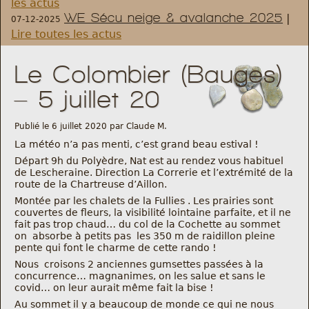
les actus
WE Sécu neige & avalanche 2025
|
07-12-2025
Règlement et statuts
Lire toutes les actus
Modalités d’inscriptions
Le Colombier (Bauges)
– 5 juillet 20
Cartes découvertes
Publié le 6 juillet 2020 par Claude M.
Comité Directeur
La météo n’a pas menti, c’est grand beau estival !
Départ 9h du Polyèdre, Nat est au rendez vous habituel
de Lescheraine. Direction La Correrie et l’extrémité de la
Frais kilométriques
route de la Chartreuse d’Aillon.
Montée par les chalets de la Fullies . Les prairies sont
Formation
couvertes de fleurs, la visibilité lointaine parfaite, et il ne
fait pas trop chaud… du col de la Cochette au sommet
on absorbe à petits pas les 350 m de raidillon pleine
Infos contact
pente qui font le charme de cette rando !
Nous croisons 2 anciennes gumsettes passées à la
concurrence… magnanimes, on les salue et sans le
Nous contacter
covid… on leur aurait même fait la bise !
Au sommet il y a beaucoup de monde ce qui ne nous