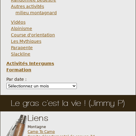
Randonnée pédestre
Autres activités
milieu montagnard
Vidéos
Alpinisme
Course d'orientation
Les Mythiques
Parapente
Slackline
Activités Intergums
Formation
Par date :
Le gras c'est la vie ! (Jimmy P)
Liens
Montagne
Camp To Camp