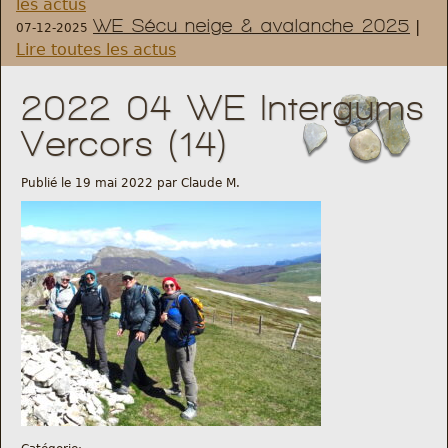
les actus
WE Sécu neige & avalanche 2025
|
07-12-2025
Règlement et statuts
Lire toutes les actus
Modalités d’inscriptions
2022 04 WE Intergums
Vercors (14)
Cartes découvertes
Publié le 19 mai 2022 par Claude M.
Comité Directeur
Frais kilométriques
Formation
Infos contact
Nous contacter