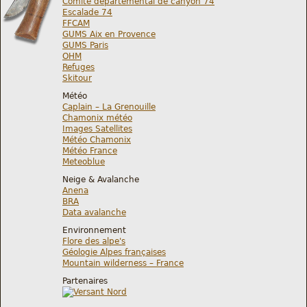
Comite départemental de canyon 74
Escalade 74
FFCAM
GUMS Aix en Provence
GUMS Paris
OHM
Refuges
Skitour
Météo
Caplain – La Grenouille
Chamonix météo
Images Satellites
Météo Chamonix
Météo France
Meteoblue
Neige & Avalanche
Anena
BRA
Data avalanche
Environnement
Flore des alpe's
Géologie Alpes françaises
Mountain wilderness – France
Partenaires