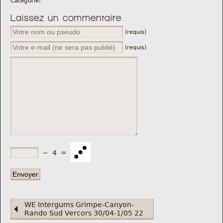
Catégorie:
Nous trouver
Laissez un commentaire
Comment être informé des sorties
(requis)
(requis)
Programme
Crazy Gums
Rechercher
−
4
=
WE Intergums Grimpe-Canyon-
Rando Sud Vercors 30/04-1/05 22