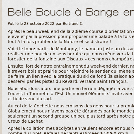
Belle Boucle à Bange e
Publié le 23 octobre 2022 par Bertrand C.
Après le beau week-end de la 20ième course d’orientation 
élevé et j’ai la pression pour proposer une balade à la fois
tout à la fois profiter de la Nature et se distraire !
Voici le topo: partir de Montagny, le hameau juste au dessu
réaliser une boucle en sens horaire qui nous mène vers la f
forestier de la fontaine aux Oiseaux – ces noms champêtre
Ensuite, fort de notre entraînement du week-end dernier, n
à travers bois et prairie pour rejoindre le sentier qui mène
de faire un lien avec la pratique du ski de fond (la saison 
desservi par les pistes du Revard, versant Saint-François.
Nous abordons alors une partie en terrain dégagé: la vue s’
l’ouest, la Tournette à l’Est. Un nouvel élément s’invite ave
et tiède venu du sud.
Au col de la Cochette nous croisons des gens pour la premièr
Globalement nous n’avons pas été dérangés par le monde 
seulement un second groupe un peu plus tard après notre 
Creux de Lachat.
Après la collation mes acolytes en veulent encore et nous 
combe du Loret. Rafales de vents estimées à 50/60 km/h.