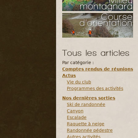
Tous les articles
Par catégorie :
Comptes rendus de réunions
Actus
Vie du club
Programmes des activités
Nos dernières sorties
Ski de randonnée
Canyon
Escalade
Raquette à neige
Randonnée pédestre
Autres activités