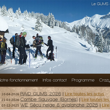
Le GUMS e
otre fonctionnement
Infos contact
Programme
Craz
RAID GUMS 2026
|
Lire toutes les actus
10-04-2026
Combe Sauvage (Bornes)
|
Lire toutes les
21-03-2026
WE Sécu neige & avalanche 2025
|
Lire
07-12-2025