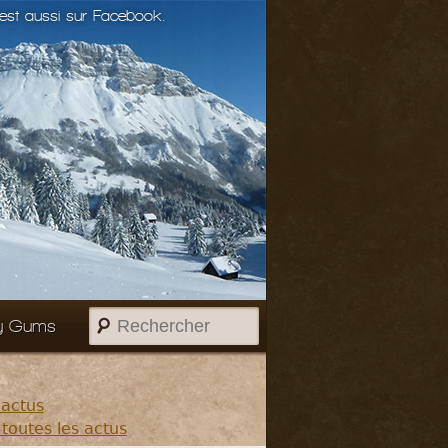
st aussi sur Facebook.
Rechercher
y Gums
 actus
 toutes les actus