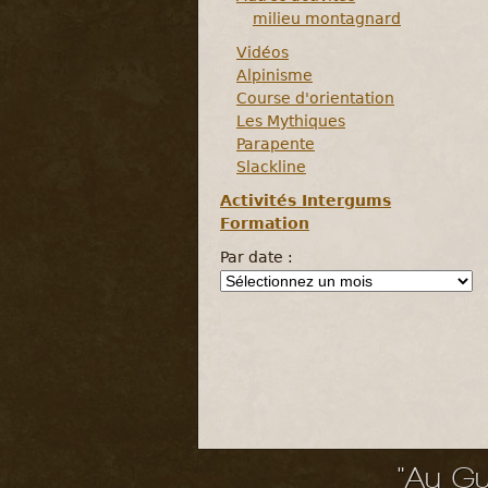
milieu montagnard
Vidéos
Alpinisme
Course d'orientation
Les Mythiques
Parapente
Slackline
Activités Intergums
Formation
Par date :
"Au Gu