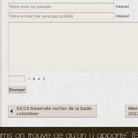
(requis)
(requis)
−
6
=
1
02/10 traversée rocher de la bade-
Week
colombier
2022
ms on trouve ce qu'on y apporte" (Be