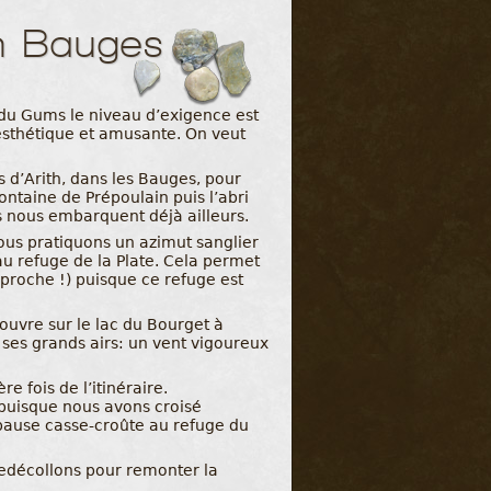
n Bauges
du Gums le niveau d’exigence est
 esthétique et amusante. On veut
s d’Arith, dans les Bauges, pour
ontaine de Prépoulain puis l’abri
s nous embarquent déjà ailleurs.
ous pratiquons un azimut sanglier
 au refuge de la Plate. Cela permet
approche !) puisque ce refuge est
ouvre sur le lac du Bourget à
c ses grands airs: un vent vigoureux
e fois de l’itinéraire.
puisque nous avons croisé
pause casse-croûte au refuge du
redécollons pour remonter la