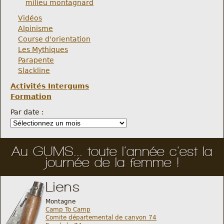
milieu montagnard
Vidéos
Alpinisme
Course d'orientation
Les Mythiques
Parapente
Slackline
Activités Intergums
Formation
Par date :
Au GUMS... toute l'année c'est la
journée de la femme !
Liens
Montagne
Camp To Camp
Comite départemental de canyon 74