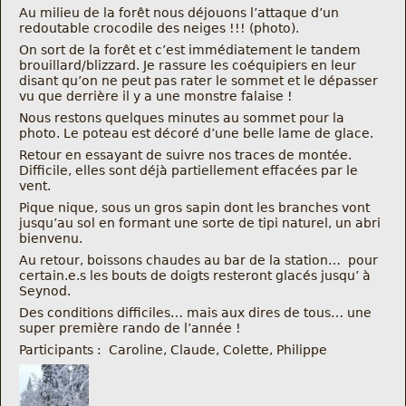
Nous trouver
Au milieu de la forêt nous déjouons l’attaque d’un
redoutable crocodile des neiges !!! (photo).
On sort de la forêt et c’est immédiatement le tandem
Comment être informé des sorties
brouillard/blizzard. Je rassure les coéquipiers en leur
disant qu’on ne peut pas rater le sommet et le dépasser
vu que derrière il y a une monstre falaise !
Programme
Nous restons quelques minutes au sommet pour la
photo. Le poteau est décoré d’une belle lame de glace.
Crazy Gums
Retour en essayant de suivre nos traces de montée.
Difficile, elles sont déjà partiellement effacées par le
Rechercher
vent.
Pique nique, sous un gros sapin dont les branches vont
jusqu’au sol en formant une sorte de tipi naturel, un abri
bienvenu.
Au retour, boissons chaudes au bar de la station… pour
certain.e.s les bouts de doigts resteront glacés jusqu’ à
Seynod.
Des conditions difficiles… mais aux dires de tous… une
super première rando de l’année !
Participants : Caroline, Claude, Colette, Philippe