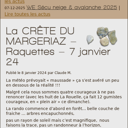
les actus
WE Sécu neige & avalanche 2025
|
07-12-2025
Règlement et statuts
Lire toutes les actus
Modalités d’inscriptions
La CRÊTE DU
MARGERIAZ –
Cartes découvertes
Raquettes – 7 janvier
Comité Directeur
24
Frais kilométriques
Publié le 8 janvier 2024 par Claude M.
La météo prévoyait « maussade » ça s’est avéré un peu
en dessous de la réalité !!!
Formation
Malgré cela nous sommes quatre courageux à ne pas
renoncer (avec les huit de La Rouelle, ça fait 12 gumistes
Infos contact
courageux, en « plein air » ce dimanche).
La rando commence d’abord en forêt… belle couche de
fraiche … arbres encapuchonnés,
Nous contacter
pas un rayon de soleil mais c’est magnifique, nous
faisons la trace, pas un randonneur à l’horizon,