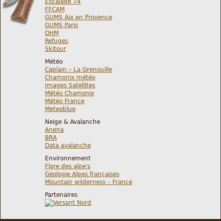
Escalade 74
FFCAM
GUMS Aix en Provence
GUMS Paris
OHM
Refuges
Skitour
Météo
Caplain – La Grenouille
Chamonix météo
Images Satellites
Météo Chamonix
Météo France
Meteoblue
Neige & Avalanche
Anena
BRA
Data avalanche
Environnement
Flore des alpe's
Géologie Alpes françaises
Mountain wilderness – France
Partenaires