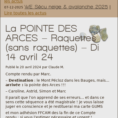
les actus
WE Sécu neige & avalanche 2025
|
07-12-2025
Règlement et statuts
Lire toutes les actus
Modalités d’inscriptions
La POINTE DES
ARCES – Raquettes
Cartes découvertes
(sans raquettes) – Di
Comité Directeur
14 avril 24
Frais kilométriques
Publié le 20 avril 2024 par Claude M.
Compte rendu par Marc.
Formation
–
Destination
: le Mont Pécloz dans les Bauges, mais…
arrivée :
la pointe des Arces !!!
– Caroline, Astrid, Simon et Marc
Infos contact
Il parait que l’on apprend de ses erreurs… et dans ce
sens cette séquence a été magistrale ! je vous laisse
juger en conscience et je restituerai ma carte GUMS
Nous contacter
et mon adhésion FFCAM des la fin de ce Compte
rendu : si vous l’estimer nécessaire et urgent !