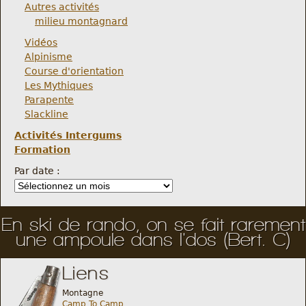
Autres activités
milieu montagnard
Vidéos
Alpinisme
Course d'orientation
Les Mythiques
Parapente
Slackline
Activités Intergums
Formation
Par date :
En ski de rando, on se fait rarement
une ampoule dans l'dos (Bert. C)
Liens
Montagne
Camp To Camp