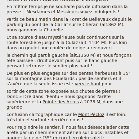
Nous trouver
En même temps je ne souhaite pas de diffusion dans la
presse : Mesdames et Messieurs
soyez indulgents
!
Partis ce beau matin dans la Foret de Bellevaux depuis le
Comment être informé des sorties
parking du pont de la Cariat sur le Chéran (alt.862 M),
nous gagnons la Chapelle
Programme
Et sa source d’eau mystérieuse puis continuons sur la
route forestière jusqu’ à la Culaz (alt. 1104 M). Plus loin
dans un goulet une coulée de neige a recouvert
Crazy Gums
le chemin qui part à gauche (alt.1350 M) et nous fonçons
tête baissée : droit devant puis sur le flanc gauche
Rechercher
pensant retrouver le sentier plus haut !
De plus en plus engagés sur des pentes herbeuses à 35°
sur la montagne des Ecuelards : pas de sentiers et il
s’avère que la seule issue est :
vers le haut
pour
sortir de cette zone exposée aux chutes de pierres !
Donc » Dré dans l’Pentu » nous gagnons l’arête
supérieure et la
Pointe des Arces
à 2078 M, dans une
grande
confusion cartographique car le
Mont Pécloz
il est loin,
très loin et surtout : derrière nous !
Pour rejoindre le sentier, il nous faut désescalader cette
arête par un cheminement aérien sur blocs instables et
gagner la neige (35° encore) en plein soleil :