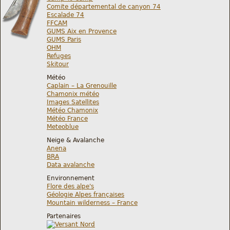
Comite départemental de canyon 74
Escalade 74
FFCAM
GUMS Aix en Provence
GUMS Paris
OHM
Refuges
Skitour
Météo
Caplain – La Grenouille
Chamonix météo
Images Satellites
Météo Chamonix
Météo France
Meteoblue
Neige & Avalanche
Anena
BRA
Data avalanche
Environnement
Flore des alpe's
Géologie Alpes françaises
Mountain wilderness – France
Partenaires