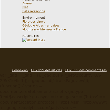
Anena
BRA
Data avalanche
Environnement
Flore des alpe's
Géologie Alpes françaises
Mountain wilderness – France
Partenaires
Connexion
Flux RSS des articles
Flux RSS des commentaires
var _gaq = _gaq || []; _gaq.push(['_setAccount', 'UA-
29531045-1']); _gaq.push(['_trackPageview']);
(function() { var ga =
document.createElement('script'); ga.type =
'text/javascript'; ga.async = true; ga.src = ('https:' ==
document.location.protocol ? 'https://ssl' : 'http://www')
+ '.google-analytics.com/ga.js'; var s =