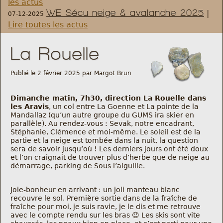
les actus
WE Sécu neige & avalanche 2025
|
07-12-2025
Règlement et statuts
Lire toutes les actus
Modalités d’inscriptions
La Rouelle
Cartes découvertes
Publié le 2 février 2025 par Margot Brun
Dimanche matin, 7h30, direction La Rouelle dans
Comité Directeur
les Aravis
, un col entre La Goenne et La pointe de la
Mandallaz (qu’un autre groupe du GUMS ira skier en
parallèle). Au rendez-vous : Sevak, notre encadrant,
Frais kilométriques
Stéphanie, Clémence et moi-même. Le soleil est de la
partie et la neige est tombée dans la nuit, la question
sera de savoir jusqu’où ! Les derniers jours ont été doux
Formation
et l’on craignait de trouver plus d’herbe que de neige au
démarrage, parking de Sous l’aiguille.
Infos contact
Joie-bonheur en arrivant : un joli manteau blanc
recouvre le sol. Première sortie dans de la fraîche de
Nous contacter
fraîche pour moi, je suis ravie, je le dis et me retrouve
avec le compte rendu sur les bras 😉 Les skis sont vite