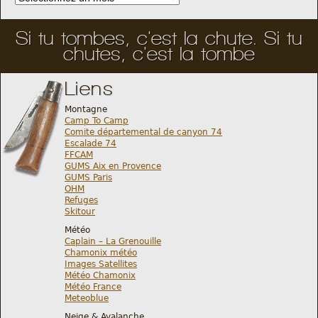
Si tu tombes, c'est la chute. Si tu
chutes, c'est la tombe
Liens
Montagne
Camp To Camp
Comite départemental de canyon 74
Escalade 74
FFCAM
GUMS Aix en Provence
GUMS Paris
OHM
Refuges
Skitour
Météo
Caplain – La Grenouille
Chamonix météo
Images Satellites
Météo Chamonix
Météo France
Meteoblue
Neige & Avalanche