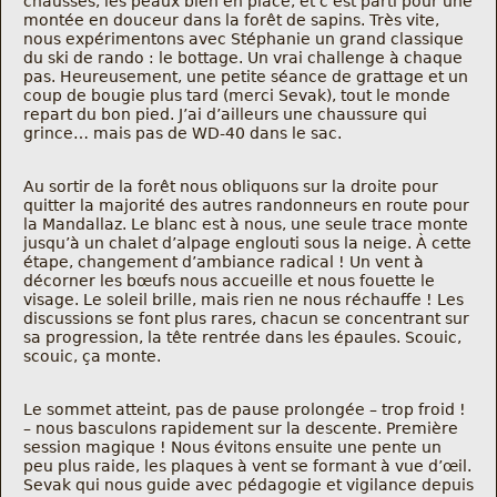
chaussés, les peaux bien en place, et c’est parti pour une
Nous trouver
montée en douceur dans la forêt de sapins. Très vite,
nous expérimentons avec Stéphanie un grand classique
du ski de rando : le bottage. Un vrai challenge à chaque
Comment être informé des sorties
pas. Heureusement, une petite séance de grattage et un
coup de bougie plus tard (merci Sevak), tout le monde
repart du bon pied. J’ai d’ailleurs une chaussure qui
Programme
grince… mais pas de WD-40 dans le sac.
Crazy Gums
Au sortir de la forêt nous obliquons sur la droite pour
quitter la majorité des autres randonneurs en route pour
la Mandallaz. Le blanc est à nous, une seule trace monte
Rechercher
jusqu’à un chalet d’alpage englouti sous la neige. À cette
étape, changement d’ambiance radical ! Un vent à
décorner les bœufs nous accueille et nous fouette le
visage. Le soleil brille, mais rien ne nous réchauffe ! Les
discussions se font plus rares, chacun se concentrant sur
sa progression, la tête rentrée dans les épaules. Scouic,
scouic, ça monte.
Le sommet atteint, pas de pause prolongée – trop froid !
– nous basculons rapidement sur la descente. Première
session magique ! Nous évitons ensuite une pente un
peu plus raide, les plaques à vent se formant à vue d’œil.
Sevak qui nous guide avec pédagogie et vigilance depuis