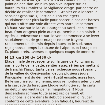
ouest, on surveille ça… Arrivés à la cabane de l’alpette,
point de décision, on n’ira pas bivouaquer sur les
hauteurs du Granier vu la vigilance orage, par contre on
décide de réaliser le sommet du Granier en aller-retour
sans nos gros sac. Qu’est-ce qu’on est légers
soudainement ! plus facile pour passer le pas des barres
qui nous offre une voie directe vers notre 3e sommet !
Là haut, vue sur le lac du Bourget au Nord.. et sur notre
beau front orageux plein ouest qui semble bien noircir !!
Après la redescente retour, le vent commence à se lever
soudainement, de gros nuages noirs se frayent
rapidement un chemin depuis l’ouest et le sud. Nous
rejoignons à temps la cabane de l’alpette, et l’orage est
là, plutôt brefs, averses et quelques coups de tonnerre.
J4 13 km 200 d+ 1430 d-
Étape finale de redescente sur la gare de Pontcharra,
par la porte de l’alpette, sentier assez aérien permettant
de franchir l’importante barre rocheuse nous séparant
de la vallée du Gresivaudan depuis plusieurs jours.
Principalement du dénivelé négatif ensuite, assez long.
Belle surprise sur le chemin, nous remontons jeter un œil
à la cascade du furet que Elodie voit notée sur la carte,
un détour qui vaut la peine, magnifique !! Nous
descendons somme toute assez rapidement, et
rejoignons la gare dans le début d’après-midi. Super
contents de cette aventure, bien fatigués, heureux de