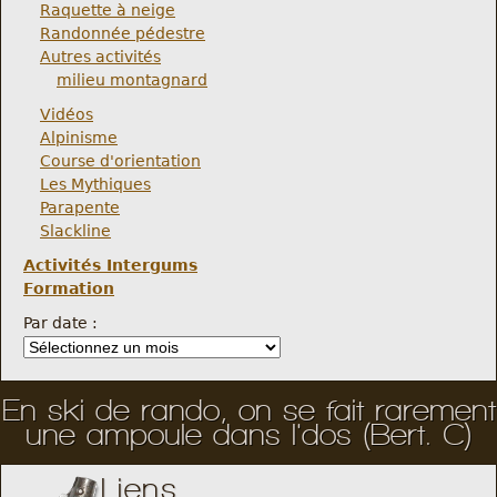
Raquette à neige
Randonnée pédestre
Autres activités
milieu montagnard
Vidéos
Alpinisme
Course d'orientation
Les Mythiques
Parapente
Slackline
Activités Intergums
Formation
Par date :
En ski de rando, on se fait rarement
une ampoule dans l'dos (Bert. C)
Liens