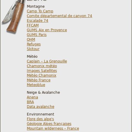
Montagne
Camp To Camp
Comite départemental de canyon 74
Escalade 74
FFCAM
GUMS Aix en Provence
GUMS Paris
OHM
Refuges
Skitour
Météo
Caplain – La Grenouille
Chamonix météo
Images Satellites
Météo Chamonix
Météo France
Meteoblue
Neige & Avalanche
Anena
BRA
Data avalanche
Environnement
Flore des alpe's
Géologie Alpes françaises
Mountain wilderness – France