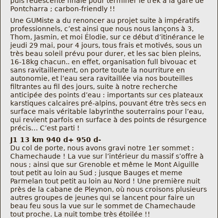
puis redescente finale pour terminer le trek à la gare de
Nous trouver
Pontcharra ; carbon-friendly !!
Une GUMiste a du renoncer au projet suite à impératifs
professionnels, c’est ainsi que nous nous lançons à 3,
Comment être informé des sorties
Thom, Jasmin, et moi Élodie, sur ce début d’itinérance le
jeudi 29 mai, pour 4 jours, tous frais et motivés, sous un
très beau soleil prévu pour durer, et les sac bien pleins,
Programme
16-18kg chacun.. en effet, organisation full bivouac et
sans ravitaillement, on porte toute la nourriture en
autonomie, et l’eau sera ravitaillée via nos bouteilles
Crazy Gums
filtrantes au fil des jours, suite à notre recherche
anticipée des points d’eau : importants sur ces plateaux
Rechercher
karstiques calcaires pré-alpins, pouvant étre très secs en
surface mais véritable labyrinthe souterrains pour l’eau,
qui revient parfois en surface à des points de résurgence
précis… C’est parti !
J1 13 km 940 d+ 950 d-
Du col de porte, nous avons gravi notre 1er sommet :
Chamechaude ! La vue sur l’intérieur du massif s’offre à
nous ; ainsi que sur Grenoble et même le Mont Aiguille
tout petit au loin au Sud ; jusque Bauges et meme
Parmelan tout petit au loin au Nord ! Une première nuit
près de la cabane de Pleynon, où nous croisons plusieurs
autres groupes de jeunes qui se lancent pour faire un
beau feu sous la vue sur le sommet de Chamechaude
tout proche. La nuit tombe très étoilée !!