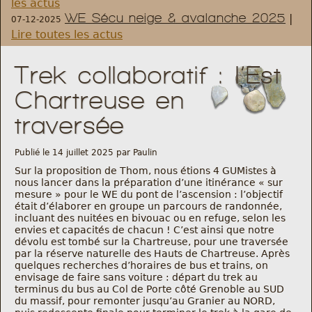
les actus
WE Sécu neige & avalanche 2025
|
07-12-2025
Règlement et statuts
Lire toutes les actus
Modalités d’inscriptions
Trek collaboratif : l’Est
Chartreuse en
Cartes découvertes
traversée
Comité Directeur
Publié le 14 juillet 2025 par Paulin
Sur la proposition de Thom, nous étions 4 GUMistes à
Frais kilométriques
nous lancer dans la préparation d’une itinérance « sur
mesure » pour le WE du pont de l’ascension : l’objectif
était d’élaborer en groupe un parcours de randonnée,
Formation
incluant des nuitées en bivouac ou en refuge, selon les
envies et capacités de chacun ! C’est ainsi que notre
dévolu est tombé sur la Chartreuse, pour une traversée
Infos contact
par la réserve naturelle des Hauts de Chartreuse. Après
quelques recherches d’horaires de bus et trains, on
envisage de faire sans voiture : départ du trek au
Nous contacter
terminus du bus au Col de Porte côté Grenoble au SUD
du massif, pour remonter jusqu’au Granier au NORD,