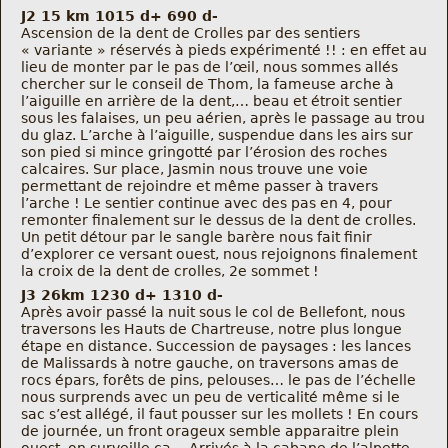
J2 15 km 1015 d+ 690 d-
Ascension de la dent de Crolles par des sentiers
« variante » réservés à pieds expérimenté !! : en effet au
lieu de monter par le pas de l’œil, nous sommes allés
chercher sur le conseil de Thom, la fameuse arche à
l’aiguille en arrière de la dent,… beau et étroit sentier
sous les falaises, un peu aérien, après le passage au trou
du glaz. L’arche à l’aiguille, suspendue dans les airs sur
son pied si mince gringotté par l’érosion des roches
calcaires. Sur place, Jasmin nous trouve une voie
permettant de rejoindre et même passer à travers
l’arche ! Le sentier continue avec des pas en 4, pour
remonter finalement sur le dessus de la dent de crolles.
Un petit détour par le sangle barère nous fait finir
d’explorer ce versant ouest, nous rejoignons finalement
la croix de la dent de crolles, 2e sommet !
J3 26km 1230 d+ 1310 d-
Après avoir passé la nuit sous le col de Bellefont, nous
traversons les Hauts de Chartreuse, notre plus longue
étape en distance. Succession de paysages : les lances
de Malissards à notre gauche, on traversons amas de
rocs épars, forêts de pins, pelouses… le pas de l’échelle
nous surprends avec un peu de verticalité même si le
sac s’est allégé, il faut pousser sur les mollets ! En cours
de journée, un front orageux semble apparaitre plein