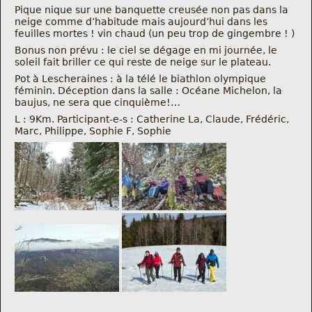
Nous trouver
Pique nique sur une banquette creusée non pas dans la
neige comme d’habitude mais aujourd’hui dans les
feuilles mortes ! vin chaud (un peu trop de gingembre ! )
Comment être informé des sorties
Bonus non prévu : le ciel se dégage en mi journée, le
soleil fait briller ce qui reste de neige sur le plateau.
Pot à Lescheraines : à la télé le biathlon olympique
Programme
féminin. Déception dans la salle : Océane Michelon, la
baujus, ne sera que cinquième!…
Crazy Gums
L : 9Km. Participant-e-s : Catherine La, Claude, Frédéric,
Marc, Philippe, Sophie F, Sophie
Rechercher