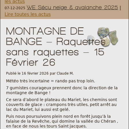
les actus
WE Sécu neige & avalanche 2025
|
07-12-2025
Règlement et statuts
Lire toutes les actus
Modalités d’inscriptions
MONTAGNE DE
BANGE – Raquettes
Cartes découvertes
sans raquettes – 15
Comité Directeur
Février 26
Frais kilométriques
Publié le 16 février 2026 par Claude M.
Météo très incertaine = rando pas trop loin.
Formation
7 gumistes courageux prennent donc la direction de la
montagne de Bange !
Ce sera d’abord le plateau du Mariet, les chemins sont
Infos contact
couverts de glace : crampons très utiles, petit arrêt au
lac du Mariet, lui aussi est gelé.
Puis nous poursuivons plein nord en forêt jusqu’à la
Nous contacter
falaise de la Revêche, qui domine la vallée du Chéran ,
en face de nous les tours Saint jacques.