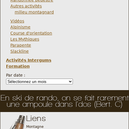
Randonnée pédestre
Autres activités
milieu montagnard
Vidéos
Alpinisme
Course d'orientation
Les Mythiques
Parapente
Slackline
Activités Intergums
Formation
Par date :
En ski de rando, on se fait rarement
une ampoule dans l'dos (Bert. C)
Liens
Montagne