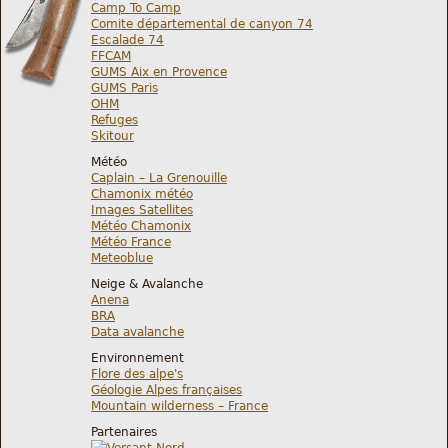
Camp To Camp
Comite départemental de canyon 74
Escalade 74
FFCAM
GUMS Aix en Provence
GUMS Paris
OHM
Refuges
Skitour
Météo
Caplain – La Grenouille
Chamonix météo
Images Satellites
Météo Chamonix
Météo France
Meteoblue
Neige & Avalanche
Anena
BRA
Data avalanche
Environnement
Flore des alpe's
Géologie Alpes françaises
Mountain wilderness – France
Partenaires