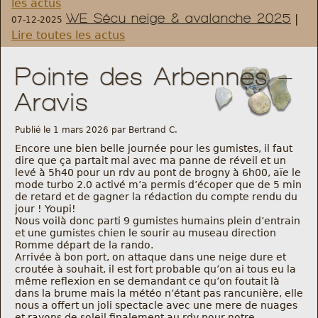
les actus
WE Sécu neige & avalanche 2025
|
07-12-2025
Règlement et statuts
Lire toutes les actus
Modalités d’inscriptions
Pointe des Arbennes –
Aravis
Cartes découvertes
Publié le 1 mars 2026 par Bertrand C.
Comité Directeur
Encore une bien belle journée pour les gumistes, il faut
dire que ça partait mal avec ma panne de réveil et un
levé à 5h40 pour un rdv au pont de brogny à 6h00, aïe le
Frais kilométriques
mode turbo 2.0 activé m’a permis d’écoper que de 5 min
de retard et de gagner la rédaction du compte rendu du
jour ! Youpi!
Formation
Nous voilà donc parti 9 gumistes humains plein d’entrain
et une gumistes chien le sourir au museau direction
Romme départ de la rando.
Infos contact
Arrivée à bon port, on attaque dans une neige dure et
croutée à souhait, il est fort probable qu’on ai tous eu la
même reflexion en se demandant ce qu’on foutait là
Nous contacter
dans la brume mais la météo n’étant pas rancunière, elle
nous a offert un joli spectacle avec une mere de nuages
et rayons de soleil finalement au rdv pour notre