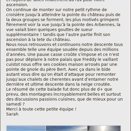
Nous trouver
ascension.
On continue de monter sur notre petit rythme de
croisière jusqu’à atteindre la pointe du château puis de
Comment être informé des sorties
la deux groupes se forment, les plus motivés grimpent
fièrement voir la vue jusqu’à la pointe des Arbennes, la
vue valait bien quelques gouttes de sueur
Programme
supplémentaire ! tandis que l’autre partie finit son
ascension à la tete du château.
Nous nous retrouvons et continuons notre descente tous
Crazy Gums
ensemble telle une équipe soudée depuis des millions
d’années. Une pause casse croûte s’impose et ce n’est
pas pour déplaire à notre palais que Freddy le vaillant
Rechercher
cuistot nous offre ses cookies maison arrosés par une
pointe de gnole du père Bert. Avec ça dans le bide
autant vous dire qu’on était d’attaque pour remonter
jusqu’aux chalets de cherentes avant d’entamer notre
dernière et ultime descente dans la neige croutée.
Le résumé de cette balade fut donc plus de d+ que
prevu, des montagnes incroyablement belles et surtout
des discussions passions cuisines, que de mieux pour un
samedi ?
Merci à toute cette petite équipe !
Sarah