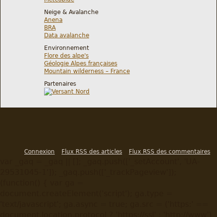
Neige & Avalanche
Anena
BRA
Data avalanche
Environnement
Flore des alpe's
Géologie Alpes françaises
Mountain wilderness – France
Partenaires
Connexion
Flux RSS des articles
Flux RSS des commentaires
var _gaq = _gaq || []; _gaq.push(['_setAccount', 'UA-
29531045-1']); _gaq.push(['_trackPageview']);
(function() { var ga =
document.createElement('script'); ga.type =
'text/javascript'; ga.async = true; ga.src = ('https:' ==
document.location.protocol ? 'https://ssl' : 'http://www')