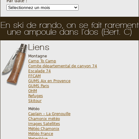
Par date :
En ski de rando, on se fait rarement
une ampoule dans l'dos (Bert. C)
Liens
Montagne
Camp To Camp
Comite départemental de canyon 74
Escalade 74
FFCAM
GUMS Aix en Provence
GUMS Paris
OHM
Refuges
Skitour
Météo
Caplain – La Grenouille
Chamonix météo
Images Satellites
Météo Chamonix
Météo France
Meteoblue