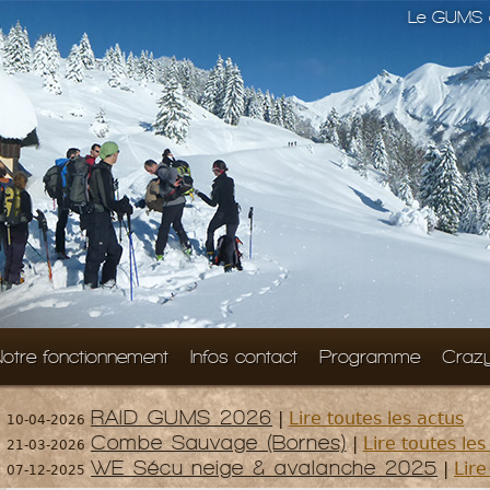
Le GUMS e
otre fonctionnement
Infos contact
Programme
Craz
RAID GUMS 2026
|
Lire toutes les actus
10-04-2026
Combe Sauvage (Bornes)
|
Lire toutes les
21-03-2026
WE Sécu neige & avalanche 2025
|
Lire
07-12-2025