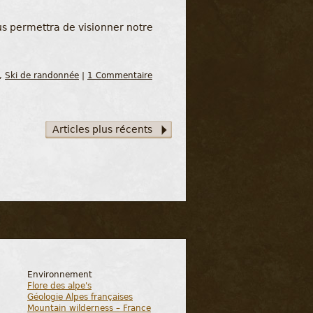
ous permettra de visionner notre
,
Ski de randonnée
|
1 Commentaire
Articles plus récents
Environnement
Flore des alpe's
Géologie Alpes françaises
Mountain wilderness – France