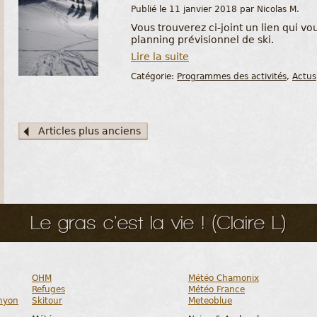
Publié le 11 janvier 2018 par Nicolas M.
Vous trouverez ci-joint un lien qui v
planning prévisionnel de ski.
Lire la suite
Catégorie:
Programmes des activités
,
Actus
Articles plus anciens
Le gras c'est la vie ! (Claire L)
OHM
Météo Chamonix
Refuges
Météo France
nyon
Skitour
Meteoblue