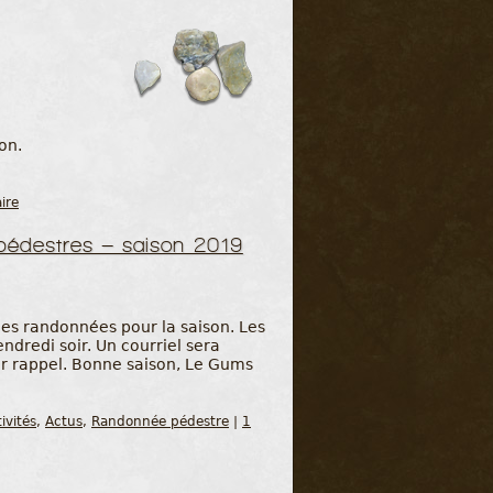
on.
ire
édestres – saison 2019
es randonnées pour la saison. Les
endredi soir. Un courriel sera
our rappel. Bonne saison, Le Gums
ivités
,
Actus
,
Randonnée pédestre
|
1