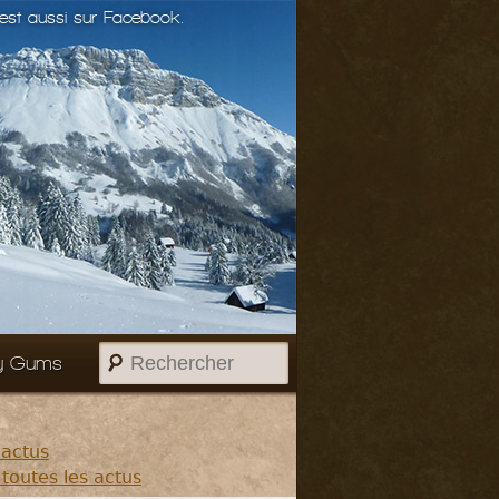
st aussi sur Facebook.
Rechercher
y Gums
 actus
 toutes les actus