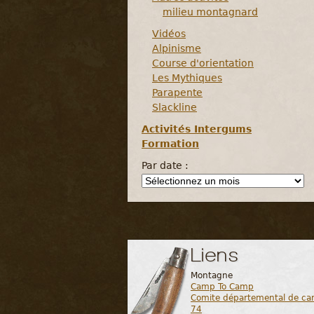
milieu montagnard
Vidéos
Alpinisme
Course d'orientation
Les Mythiques
Parapente
Slackline
Activités Intergums
Formation
Par date :
Liens
Montagne
Camp To Camp
Comite départemental de ca
74