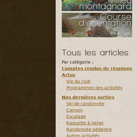
Tous les articles
Par catégorie :
Comptes rendus de réunions
Actus
Vie du club
Programmes des activités
Nos dernières sorties
Ski de randonnée
Canyon
Escalade
Raquette à neige
Randonnée pédestre
Autres activités