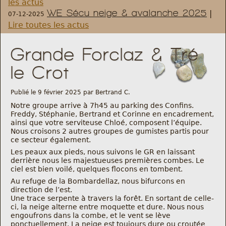
les actus
WE Sécu neige & avalanche 2025
|
07-12-2025
Règlement et statuts
Lire toutes les actus
Modalités d’inscriptions
Grande Forclaz & Tré
le Crot
Cartes découvertes
Publié le 9 février 2025 par Bertrand C.
Comité Directeur
Notre groupe arrive à 7h45 au parking des Confins.
Freddy, Stéphanie, Bertrand et Corinne en encadrement,
ainsi que votre serviteuse Chloé, composent l’équipe.
Frais kilométriques
Nous croisons 2 autres groupes de gumistes partis pour
ce secteur également.
Les peaux aux pieds, nous suivons le GR en laissant
Formation
derrière nous les majestueuses premières combes. Le
ciel est bien voilé, quelques flocons en tombent.
Infos contact
Au refuge de la Bombardellaz, nous bifurcons en
direction de l’est.
Une trace serpente à travers la forêt. En sortant de celle-
Nous contacter
ci, la neige alterne entre moquette et dure. Nous nous
engoufrons dans la combe, et le vent se lève
ponctuellement. La neige est toujours dure ou croutée