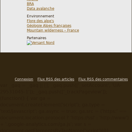
BRA
Data avalanche
Environnement
Flore des alpe's
Géologie Alpes françaises
Mountain wilderness – France
Partenaires
Connexion
Flux RSS des articles
Flux RSS des commentaires
var _gaq = _gaq || []; _gaq.push(['_setAccount', 'UA-
29531045-1']); _gaq.push(['_trackPageview']);
(function() { var ga =
document.createElement('script'); ga.type =
'text/javascript'; ga.async = true; ga.src = ('https:' ==
document.location.protocol ? 'https://ssl' : 'http://www')
+ '.google-analytics.com/ga.js'; var s =
document.getElementsByTagName('script')[0];