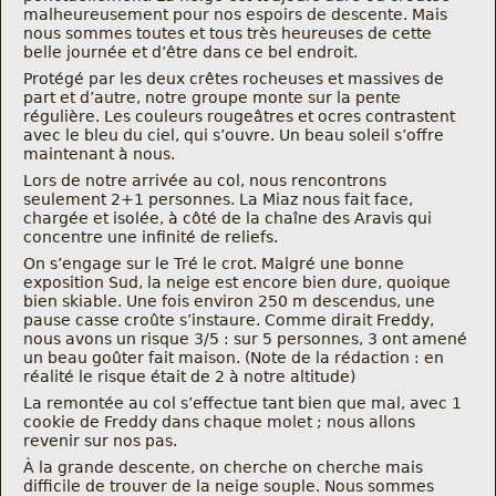
Nous trouver
malheureusement pour nos espoirs de descente. Mais
nous sommes toutes et tous très heureuses de cette
belle journée et d’être dans ce bel endroit.
Comment être informé des sorties
Protégé par les deux crêtes rocheuses et massives de
part et d’autre, notre groupe monte sur la pente
régulière. Les couleurs rougeâtres et ocres contrastent
Programme
avec le bleu du ciel, qui s’ouvre. Un beau soleil s’offre
maintenant à nous.
Lors de notre arrivée au col, nous rencontrons
Crazy Gums
seulement 2+1 personnes. La Miaz nous fait face,
chargée et isolée, à côté de la chaîne des Aravis qui
Rechercher
concentre une infinité de reliefs.
On s’engage sur le Tré le crot. Malgré une bonne
exposition Sud, la neige est encore bien dure, quoique
bien skiable. Une fois environ 250 m descendus, une
pause casse croûte s’instaure. Comme dirait Freddy,
nous avons un risque 3/5 : sur 5 personnes, 3 ont amené
un beau goûter fait maison. (Note de la rédaction : en
réalité le risque était de 2 à notre altitude)
La remontée au col s’effectue tant bien que mal, avec 1
cookie de Freddy dans chaque molet ; nous allons
revenir sur nos pas.
À la grande descente, on cherche on cherche mais
difficile de trouver de la neige souple. Nous sommes