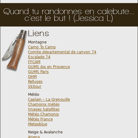
Quand tu randonnes en calebute...
c'est le but ! (Jessica L)
Liens
Montagne
Camp To Camp
Comite départemental de canyon 74
Escalade 74
FFCAM
GUMS Aix en Provence
GUMS Paris
OHM
Refuges
Skitour
Météo
Caplain – La Grenouille
Chamonix météo
Images Satellites
Météo Chamonix
Météo France
Meteoblue
Neige & Avalanche
Anena