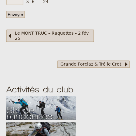
×
6
=
24
Le MONT TRUC – Raquettes – 2 fév
25
Grande Forclaz & Tré le Crot
Activités du club