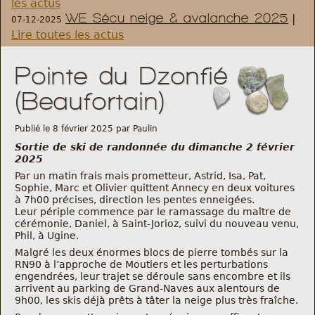
les actus
WE Sécu neige & avalanche 2025
|
07-12-2025
Règlement et statuts
Lire toutes les actus
Modalités d’inscriptions
Pointe du Dzonfié
(Beaufortain)
Cartes découvertes
Publié le 8 février 2025 par Paulin
Comité Directeur
Sortie de ski de randonnée du dimanche 2 février
2025
Par un matin frais mais prometteur, Astrid, Isa, Pat,
Frais kilométriques
Sophie, Marc et Olivier quittent Annecy en deux voitures
à 7h00 précises, direction les pentes enneigées.
Leur périple commence par le ramassage du maître de
Formation
cérémonie, Daniel, à Saint-Jorioz, suivi du nouveau venu,
Phil, à Ugine.
Infos contact
Malgré les deux énormes blocs de pierre tombés sur la
RN90 à l’approche de Moutiers et les perturbations
engendrées, leur trajet se déroule sans encombre et ils
Nous contacter
arrivent au parking de Grand-Naves aux alentours de
9h00, les skis déjà prêts à tâter la neige plus très fraîche.