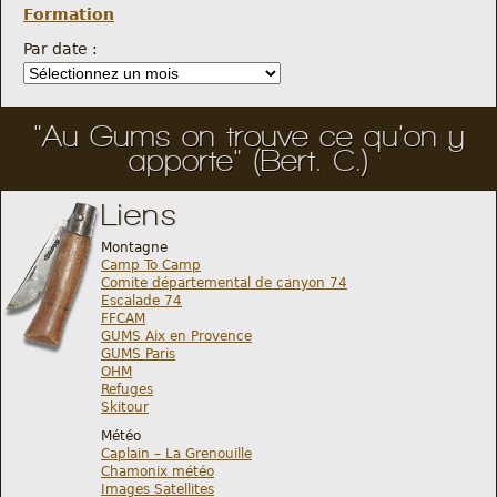
Formation
Par date :
"Au Gums on trouve ce qu'on y
apporte" (Bert. C.)
Liens
Montagne
Camp To Camp
Comite départemental de canyon 74
Escalade 74
FFCAM
GUMS Aix en Provence
GUMS Paris
OHM
Refuges
Skitour
Météo
Caplain – La Grenouille
Chamonix météo
Images Satellites