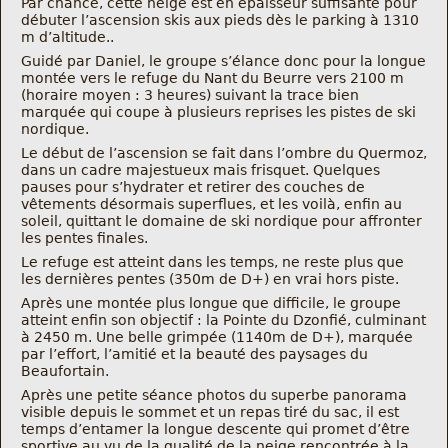
Par chance, cette neige est en épaisseur suffisante pour
Nous trouver
débuter l’ascension skis aux pieds dès le parking à 1310
m d’altitude..
Guidé par Daniel, le groupe s’élance donc pour la longue
Comment être informé des sorties
montée vers le refuge du Nant du Beurre vers 2100 m
(horaire moyen : 3 heures) suivant la trace bien
marquée qui coupe à plusieurs reprises les pistes de ski
Programme
nordique.
Le début de l’ascension se fait dans l’ombre du Quermoz,
Crazy Gums
dans un cadre majestueux mais frisquet. Quelques
pauses pour s’hydrater et retirer des couches de
Rechercher
vêtements désormais superflues, et les voilà, enfin au
soleil, quittant le domaine de ski nordique pour affronter
les pentes finales.
Le refuge est atteint dans les temps, ne reste plus que
les dernières pentes (350m de D+) en vrai hors piste.
Après une montée plus longue que difficile, le groupe
atteint enfin son objectif : la Pointe du Dzonfié, culminant
à 2450 m. Une belle grimpée (1140m de D+), marquée
par l’effort, l’amitié et la beauté des paysages du
Beaufortain.
Après une petite séance photos du superbe panorama
visible depuis le sommet et un repas tiré du sac, il est
temps d’entamer la longue descente qui promet d’être
sportive au vu de la qualité de la neige rencontrée à la