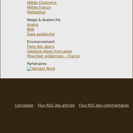
Météo Chamonix
Météo France
Meteoblue
Neige & Avalanche
Anena
BRA
Data avalanche
Environnement
Flore des alpe's
Géologie Alpes françaises
Mountain wilderness – France
Partenaires
Connexion
Flux RSS des articles
Flux RSS des commentaires
var _gaq = _gaq || []; _gaq.push(['_setAccount', 'UA-
29531045-1']); _gaq.push(['_trackPageview']);
(function() { var ga =
document.createElement('script'); ga.type =