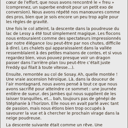
cœur de l’effort, que nous avons rencontré le « freu »
Nous trouver
(comprenez, un superbe endroit pour un petit exo de
conversion). Nous avons répété nos manœuvres comme
des pros, bien que je sois encore un peu trop agile pour
Comment être informé des sorties
les règles de gravité.
Une fois le col atteint, la descente dans la poudreuse du
Programme
lac de Lessy a été tout simplement magique. Les flocons
nous entouraient comme des spectateurs impressionnés
par notre élégance (ou peut-être par nos chutes, difficile
Crazy Gums
à dire). Les chalets qui apparaissaient dans la vallée
ressemblaient à des petites maisons de contes, et si vous
regardez bien, vous pouvez presque voir un dragon
Rechercher
passer dans l’arrière-plan (ou peut-être c’était juste
Freddy qui filait à toute vitesse…).
Ensuite, remontée au col de Sosay. Ah, quelle montée !
Une vraie ascension héroïque. Là, dans la douceur de
l’air montagnard, nous avons pensé à tout ce que nous
avons sacrifié pour atteindre ce sommet : une journée
entière de sueur, des jambes qui nous supplient de les
laisser tranquilles, et… bah, toujours pas de génépi de
Stéphanie à l’horizon. Elle nous en avait parlé avec tant
de passion, mais nous étions bien trop occupés à
savourer la vue et à chercher le prochain virage dans la
neige poudreuse.
La descente suivante était comme un rêve. Une