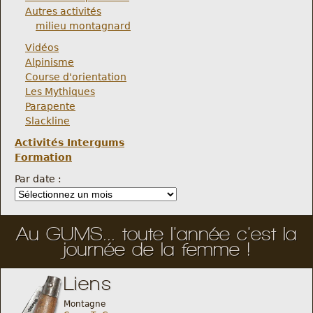
Autres activités
milieu montagnard
Vidéos
Alpinisme
Course d'orientation
Les Mythiques
Parapente
Slackline
Activités Intergums
Formation
Par date :
Au GUMS... toute l'année c'est la
journée de la femme !
Liens
Montagne