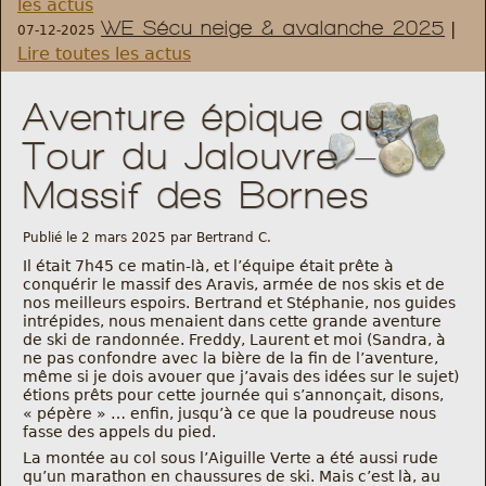
les actus
WE Sécu neige & avalanche 2025
|
07-12-2025
Règlement et statuts
Lire toutes les actus
Modalités d’inscriptions
Aventure épique au
Tour du Jalouvre –
Cartes découvertes
Massif des Bornes
Comité Directeur
Publié le 2 mars 2025 par Bertrand C.
Il était 7h45 ce matin-là, et l’équipe était prête à
Frais kilométriques
conquérir le massif des Aravis, armée de nos skis et de
nos meilleurs espoirs. Bertrand et Stéphanie, nos guides
intrépides, nous menaient dans cette grande aventure
Formation
de ski de randonnée. Freddy, Laurent et moi (Sandra, à
ne pas confondre avec la bière de la fin de l’aventure,
même si je dois avouer que j’avais des idées sur le sujet)
Infos contact
étions prêts pour cette journée qui s’annonçait, disons,
« pépère » … enfin, jusqu’à ce que la poudreuse nous
fasse des appels du pied.
Nous contacter
La montée au col sous l’Aiguille Verte a été aussi rude
qu’un marathon en chaussures de ski. Mais c’est là, au