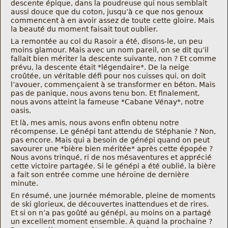
descente épique, dans la poudreuse qui nous semblait
aussi douce que du coton, jusqu’à ce que nos genoux
commencent à en avoir assez de toute cette gloire. Mais
la beauté du moment faisait tout oublier.
La remontée au col du Rasoir a été, disons-le, un peu
moins glamour. Mais avec un nom pareil, on se dit qu’il
fallait bien mériter la descente suivante, non ? Et comme
prévu, la descente était *légendaire*. De la neige
croûtée, un véritable défi pour nos cuisses qui, on doit
l’avouer, commençaient à se transformer en béton. Mais
pas de panique, nous avons tenu bon. Et finalement,
nous avons atteint la fameuse *Cabane Vénay*, notre
oasis.
Et là, mes amis, nous avons enfin obtenu notre
récompense. Le génépi tant attendu de Stéphanie ? Non,
pas encore. Mais qui a besoin de génépi quand on peut
savourer une *bière bien méritée* après cette épopée ?
Nous avons trinqué, ri de nos mésaventures et apprécié
cette victoire partagée. Si le génépi a été oublié, la bière
a fait son entrée comme une héroïne de dernière
minute.
En résumé, une journée mémorable, pleine de moments
de ski glorieux, de découvertes inattendues et de rires.
Et si on n’a pas goûté au génépi, au moins on a partagé
un excellent moment ensemble. À quand la prochaine ?