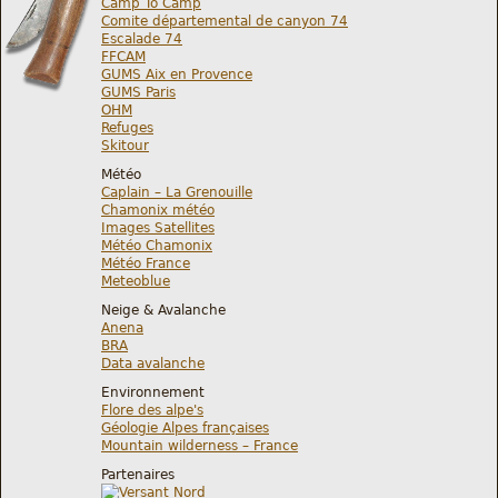
Camp To Camp
Comite départemental de canyon 74
Escalade 74
FFCAM
GUMS Aix en Provence
GUMS Paris
OHM
Refuges
Skitour
Météo
Caplain – La Grenouille
Chamonix météo
Images Satellites
Météo Chamonix
Météo France
Meteoblue
Neige & Avalanche
Anena
BRA
Data avalanche
Environnement
Flore des alpe's
Géologie Alpes françaises
Mountain wilderness – France
Partenaires