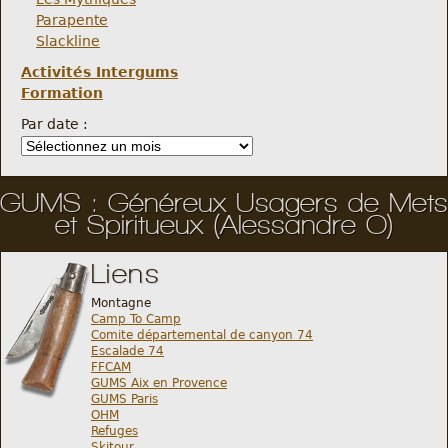
Parapente
Slackline
Activités Intergums
Formation
Par date :
GUMS : Généreux Usagers de Mets
et Spiritueux (Alessandre O)
Liens
Montagne
Camp To Camp
Comite départemental de canyon 74
Escalade 74
FFCAM
GUMS Aix en Provence
GUMS Paris
OHM
Refuges
Skitour