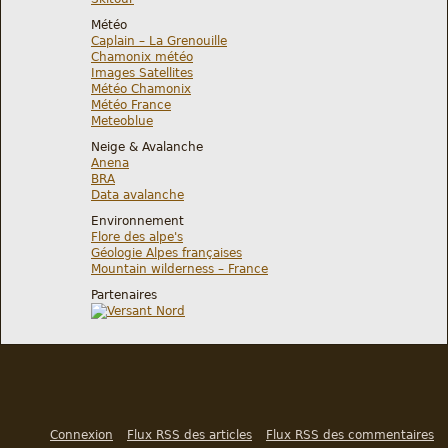
Météo
Caplain – La Grenouille
Chamonix météo
Images Satellites
Météo Chamonix
Météo France
Meteoblue
Neige & Avalanche
Anena
BRA
Data avalanche
Environnement
Flore des alpe's
Géologie Alpes françaises
Mountain wilderness – France
Partenaires
Connexion
Flux RSS des articles
Flux RSS des commentaires