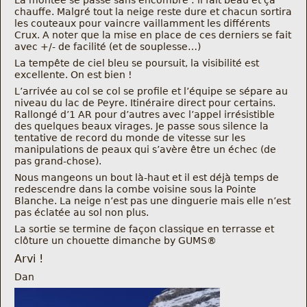
La montée se passe sans encombre : il fait beau et ça
Nous trouver
chauffe. Malgré tout la neige reste dure et chacun sortira
les couteaux pour vaincre vaillamment les différents
Crux. A noter que la mise en place de ces derniers se fait
Comment être informé des sorties
avec +/- de facilité (et de souplesse…)
La tempête de ciel bleu se poursuit, la visibilité est
excellente. On est bien !
Programme
L’arrivée au col se col se profile et l’équipe se sépare au
niveau du lac de Peyre. Itinéraire direct pour certains.
Crazy Gums
Rallongé d’1 AR pour d’autres avec l’appel irrésistible
des quelques beaux virages. Je passe sous silence la
tentative de record du monde de vitesse sur les
Rechercher
manipulations de peaux qui s’avère être un échec (de
pas grand-chose).
Nous mangeons un bout là-haut et il est déjà temps de
redescendre dans la combe voisine sous la Pointe
Blanche. La neige n’est pas une dinguerie mais elle n’est
pas éclatée au sol non plus.
La sortie se termine de façon classique en terrasse et
clôture un chouette dimanche by GUMS®
Arvi !
Dan