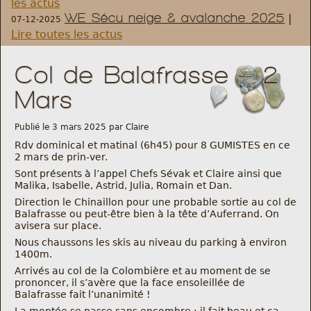
les actus
WE Sécu neige & avalanche 2025
|
07-12-2025
Règlement et statuts
Lire toutes les actus
Modalités d’inscriptions
Col de Balafrasse – 2
Mars
Cartes découvertes
Publié le 3 mars 2025 par Claire
Comité Directeur
Rdv dominical et matinal (6h45) pour 8 GUMISTES en ce
2 mars de prin-ver.
Sont présents à l’appel Chefs Sévak et Claire ainsi que
Frais kilométriques
Malika, Isabelle, Astrid, Julia, Romain et Dan.
Direction le Chinaillon pour une probable sortie au col de
Formation
Balafrasse ou peut-être bien à la tête d’Auferrand. On
avisera sur place.
Nous chaussons les skis au niveau du parking à environ
Infos contact
1400m.
Arrivés au col de la Colombière et au moment de se
Nous contacter
prononcer, il s’avère que la face ensoleillée de
Balafrasse fait l’unanimité !