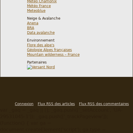
Météo Chamonix
Météo France
Meteoblue
Neige & Avalanche
Anena
BRA
Data avalanche
Environnement
Flore des alpe's
Géologie Alpes françaises
Mountain wilderness – France
Partenaires
Connexion
Flux RSS des articles
Flux RSS des commentaires
var _gaq = _gaq || []; _gaq.push(['_setAccount', 'UA-
29531045-1']); _gaq.push(['_trackPageview']);
(function() { var ga =
document.createElement('script'); ga.type =