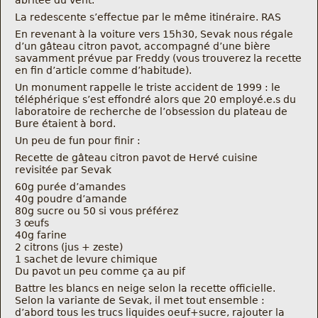
abritée du vent.
La redescente s’effectue par le même itinéraire. RAS
En revenant à la voiture vers 15h30, Sevak nous régale
d’un gâteau citron pavot, accompagné d’une bière
savamment prévue par Freddy (vous trouverez la recette
en fin d’article comme d’habitude).
Un monument rappelle le triste accident de 1999 : le
téléphérique s’est effondré alors que 20 employé.e.s du
laboratoire de recherche de l’obsession du plateau de
Bure étaient à bord.
Un peu de fun pour finir :
Recette de gâteau citron pavot de Hervé cuisine
revisitée par Sevak
60g purée d’amandes
40g poudre d’amande
80g sucre ou 50 si vous préférez
3 œufs
40g farine
2 citrons (jus + zeste)
1 sachet de levure chimique
Du pavot un peu comme ça au pif
Battre les blancs en neige selon la recette officielle.
Selon la variante de Sevak, il met tout ensemble :
d’abord tous les trucs liquides oeuf+sucre, rajouter la