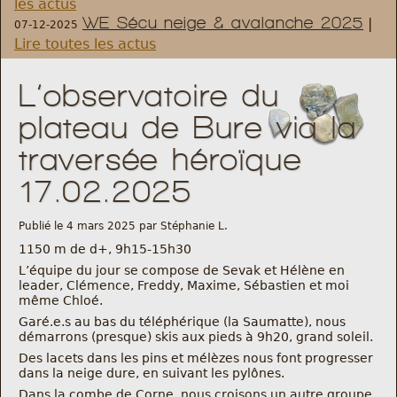
les actus
WE Sécu neige & avalanche 2025
|
07-12-2025
Règlement et statuts
Lire toutes les actus
Modalités d’inscriptions
L’observatoire du
plateau de Bure via la
Cartes découvertes
traversée héroïque
Comité Directeur
17.02.2025
Frais kilométriques
Publié le 4 mars 2025 par Stéphanie L.
1150 m de d+, 9h15-15h30
Formation
L’équipe du jour se compose de Sevak et Hélène en
leader, Clémence, Freddy, Maxime, Sébastien et moi
même Chloé.
Infos contact
Garé.e.s au bas du téléphérique (la Saumatte), nous
démarrons (presque) skis aux pieds à 9h20, grand soleil.
Des lacets dans les pins et mélèzes nous font progresser
Nous contacter
dans la neige dure, en suivant les pylônes.
Dans la combe de Corne, nous croisons un autre groupe