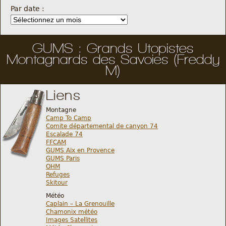
Par date :
GUMS : Grands Utopistes
Montagnards des Savoies (Freddy
M)
Liens
Montagne
Camp To Camp
Comite départemental de canyon 74
Escalade 74
FFCAM
GUMS Aix en Provence
GUMS Paris
OHM
Refuges
Skitour
Météo
Caplain – La Grenouille
Chamonix météo
Images Satellites