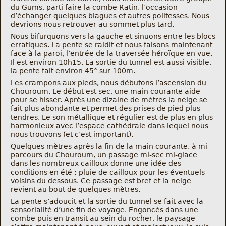
Nous trouver
du Gums, parti faire la combe Ratin, l’occasion
d’échanger quelques blagues et autres politesses. Nous
devrions nous retrouver au sommet plus tard.
Comment être informé des sorties
Nous bifurquons vers la gauche et sinuons entre les blocs
erratiques. La pente se raidit et nous faisons maintenant
face à la paroi, l’entrée de la traversée héroïque en vue.
Programme
Il est environ 10h15. La sortie du tunnel est aussi visible,
la pente fait environ 45° sur 100m.
Les crampons aux pieds, nous débutons l’ascension du
Crazy Gums
Chouroum. Le début est sec, une main courante aide
pour se hisser. Après une dizaine de mètres la neige se
Rechercher
fait plus abondante et permet des prises de pied plus
tendres. Le son métallique et régulier est de plus en plus
harmonieux avec l’espace cathédrale dans lequel nous
nous trouvons (et c’est important).
Quelques mètres après la fin de la main courante, à mi-
parcours du Chouroum, un passage mi-sec mi-glace
dans les nombreux cailloux donne une idée des
conditions en été : pluie de cailloux pour les éventuels
voisins du dessous. Ce passage est bref et la neige
revient au bout de quelques mètres.
La pente s’adoucit et la sortie du tunnel se fait avec la
sensorialité d’une fin de voyage. Engoncés dans une
combe puis en transit au sein du rocher, le paysage