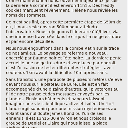
s’offre maintenant à nous, ouvert et majestueux. Je suis
la dernière à sortir et il est environ 11h15. Des freddy-
cookies marquent l’évènement. Hélène nous révèle les
noms des sommets.
Ce n’est pas fini, après cette première étape de 650m de
d+, il nous reste environ 500m pour atteindre
l’observatoire. Nous rejoignons l’itinéraire été/hiver, via
une immense traversée dans le cirque. La neige est dure
et par encore décaillée.
Nous nous engouffrons dans la combe Ratin sur la trace
de nos ami.e.s. Le paysage se referme à nouveau,
encerclé par Baume noir et Tête noire. La dernière pente
accueille une neige très dure et verglacée par endroit,
c’est l’occasion de tester différentes stratégies : avec
couteaux 1km avant la difficulté, 10m après, sans.
Sans transition, une parabole de plusieurs mètres s’élève
devant nous sur le plateau de Bure. Elle est en fait
accompagnée d’une dizaine d’autres, qui pivoterons au
fil de notre pause et des messages envoyés par les
planètes. Plusieurs bâtiments et hangars laissent
imaginer une vie scientifique active et isolée. Un 4×4
blanc surgit soudain pour une mission mystérieuse, au
volant sans nul doute James Bond ou l’un de ses
ennemis. Il est 13h15-30 environ et nous croisons le
groupe de Daniel et Claire qui nous laisse la place