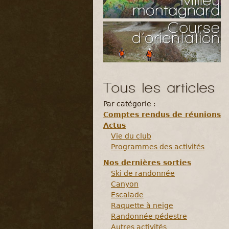
Tous les articles
Par catégorie :
Comptes rendus de réunions
Actus
Vie du club
Programmes des activités
Nos dernières sorties
Ski de randonnée
Canyon
Escalade
Raquette à neige
Randonnée pédestre
Autres activités