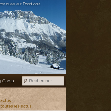
st aussi sur Facebook.
Rechercher
y Gums
 actus
 toutes les actus