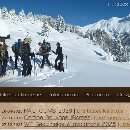
Le GUMS e
otre fonctionnement
Infos contact
Programme
Craz
RAID GUMS 2026
|
Lire toutes les actus
10-04-2026
Combe Sauvage (Bornes)
|
Lire toutes les
21-03-2026
WE Sécu neige & avalanche 2025
|
Lire
07-12-2025