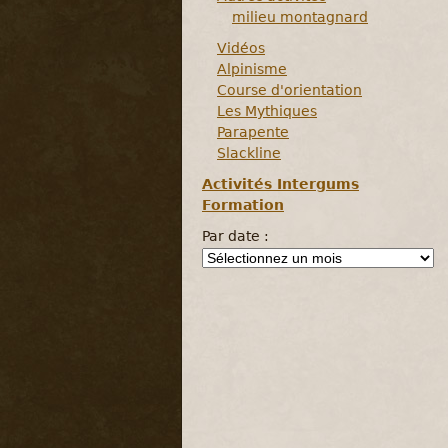
milieu montagnard
Vidéos
Alpinisme
Course d'orientation
Les Mythiques
Parapente
Slackline
Activités Intergums
Formation
Par date :