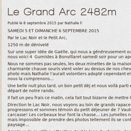
Le Grand Arc 2482m
Publié le 8 septembre 2015 par Nathalie F.
SAMEDI 5 ET DIMANCHE 6 SEPTEMBRE 2015
Par le Lac Noir et le Petit Arc,
1250 m de dénivelé
Sur une super idée de Gaëlle, qui nous a généreusement ou
nous voici 4 Gumistes à Bonvillaret samedi soir pour un a
Nous ne sommes pas seules, les deux minettes de la maiso
charmante chauve souris vient voler au dessus de nos cheve
photo mais Nathalie l’aurait volontiers adopté cependant el
nous la comprenons…
Une belle nuit plus tard, un bon petit dèj et nous voilà part
départ de notre rando.
Il fait un peu frais ce matin, cela fait tout bizarre de mettre
Direction le Lac Noir, nous voyons au loin de grands rapace
progressons et sommes témoin du petit déjeuner de 7 Vauto
carcasse! Les corbeaux leur font la chasse… Les jumelles 
mais impossible de prendre des photos tellement ils se con
paysage…