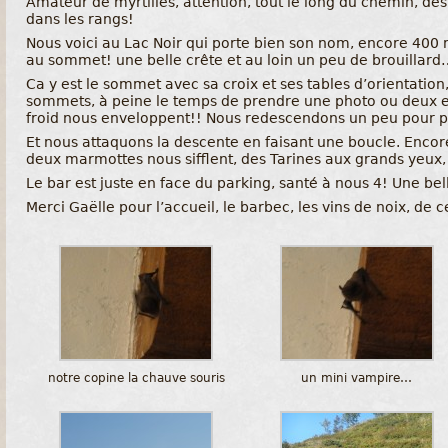
Amateur de myrtilles, attention, tout le long du chemin, des 
dans les rangs!
Nous voici au Lac Noir qui porte bien son nom, encore 400 
au sommet! une belle crête et au loin un peu de brouillard
Ca y est le sommet avec sa croix et ses tables d’orientatio
sommets, à peine le temps de prendre une photo ou deux et 
froid nous enveloppent!! Nous redescendons un peu pour p
Et nous attaquons la descente en faisant une boucle. Encore
deux marmottes nous sifflent, des Tarines aux grands yeux, 
Le bar est juste en face du parking, santé à nous 4! Une bell
Merci Gaëlle pour l’accueil, le barbec, les vins de noix, de
notre copine la chauve souris
un mini vampire…