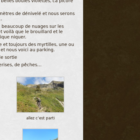
belles boules violettes, ca picore
mètres de dénivelé et nous serons
…
n, beaucoup de nuages sur les
voilà que le brouillard et le
ique niquer.
 et toujours des myrtilles, une ou
et nous voici au parking.
e sortie
 cerises, de pêches…
allez c’est parti