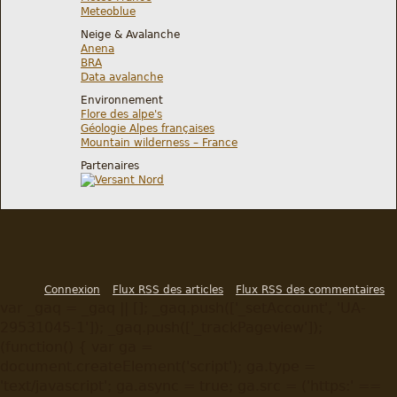
Meteoblue
Neige & Avalanche
Anena
BRA
Data avalanche
Environnement
Flore des alpe's
Géologie Alpes françaises
Mountain wilderness – France
Partenaires
Connexion
Flux RSS des articles
Flux RSS des commentaires
var _gaq = _gaq || []; _gaq.push(['_setAccount', 'UA-
29531045-1']); _gaq.push(['_trackPageview']);
(function() { var ga =
document.createElement('script'); ga.type =
'text/javascript'; ga.async = true; ga.src = ('https:' ==