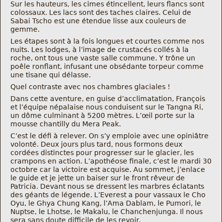
Sur les hauteurs, les cimes étincellent, leurs flancs sont
colossaux. Les lacs sont des taches claires. Celui de
Sabai Tscho est une étendue lisse aux couleurs de
gemme.
Les étapes sont à la fois longues et courtes comme nos
nuits. Les lodges, à l’image de crustacés collés à la
roche, ont tous une vaste salle commune. Y trône un
poêle ronflant, infusant une obsédante torpeur comme
une tisane qui délasse.
Quel contraste avec nos chambres glaciales !
Dans cette aventure, en guise d’acclimatation, François
et l’équipe népalaise nous conduisent sur le Tangna Ri,
un dôme culminant à 5200 mètres. L’œil porte sur la
mousse chantilly du Mera Peak.
C’est le défi à relever. On s’y emploie avec une opiniâtre
volonté. Deux jours plus tard, nous formons deux
cordées distinctes pour progresser sur le glacier, les
crampons en action. L’apothéose finale, c’est le mardi 30
octobre car la victoire est acquise. Au sommet, j’enlace
le guide et je jette un baiser sur le front rêveur de
Patricia. Devant nous se dressent les marbres éclatants
des géants de légende. L’Everest a pour vassaux le Cho
Oyu, le Ghya Chung Kang, l’Ama Dablam, le Pumori, le
Nuptse, le Lhotse, le Makalu, le Chanchenjunga. Il nous
sera sans doute difficile de les revoir.