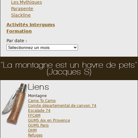
Les Mythiques
Parapente
Slackline
Activités Intergums
Formation
Par date :
"La montagne est un havre de pets"
(Jacques S)
Liens
Montagne
Camp To Camp
Comite départemental de canyon 74
Escalade 74
FFCAM
GUMS Aix en Provence
GUMS Paris
OHM
Refuges