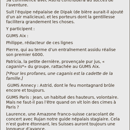
Sa connivence avec Astrid contribuera au succès de
Nous trouver
l’aventure.
Suit l’équipe népalaise de Dipak (de bière aurait-il ajouté
d’un air malicieux), et les porteurs dont la gentillesse
Comment être informé des sorties
facilitera grandement les choses.
Y participent :
Programme
GUMS Aix :
Philippe, rédacteur de ces lignes
Crazy Gums
Pierre, qui au terme d’un entraînement assidu réalise
son premier 6000.
Rechercher
Patricia, la petite dernière, provençale pur jus, «
caganis*
» du groupe, rattachée au GUMS Aix.
[*Pour les profanes, une caganis est la cadette de la
famille.]
GUMS Annecy : Astrid, dont le feu montagnard brûle
encore et toujours.
GUMS Paris : Jean, un habitué des hauteurs, volontaire.
Mais ne faut-il pas l’être quand on vit loin des cimes à
Paris ?
Laurence, une Amazone franco-suisse caracolant de
concert avec Rujan notre guide népalais stagiaire. Cela
n’est guère étonnant, les Suisses auront toujours une
longueur d’avance.