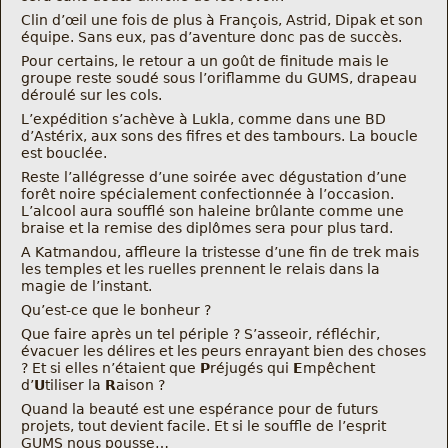
Clin d’œil une fois de plus à François, Astrid, Dipak et son
équipe. Sans eux, pas d’aventure donc pas de succès.
Pour certains, le retour a un goût de finitude mais le
groupe reste soudé sous l’oriflamme du GUMS, drapeau
déroulé sur les cols.
L’expédition s’achève à Lukla, comme dans une BD
d’Astérix, aux sons des fifres et des tambours. La boucle
est bouclée.
Reste l’allégresse d’une soirée avec dégustation d’une
forêt noire spécialement confectionnée à l’occasion.
L’alcool aura soufflé son haleine brûlante comme une
braise et la remise des diplômes sera pour plus tard.
A Katmandou, affleure la tristesse d’une fin de trek mais
les temples et les ruelles prennent le relais dans la
magie de l’instant.
Qu’est-ce que le bonheur ?
Que faire après un tel périple ? S’asseoir, réfléchir,
évacuer les délires et les peurs enrayant bien des choses
? Et si elles n’étaient que
P
réjugés qui
E
mpêchent
d’
U
tiliser la
R
aison ?
Quand la beauté est une espérance pour de futurs
projets, tout devient facile. Et si le souffle de l’esprit
GUMS nous pousse…