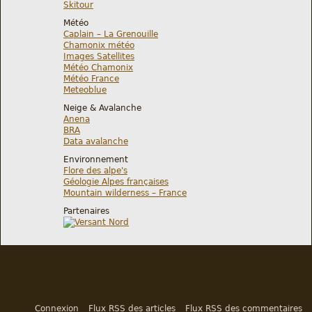
Skitour
Météo
Caplain – La Grenouille
Chamonix météo
Images Satellites
Météo Chamonix
Météo France
Meteoblue
Neige & Avalanche
Anena
BRA
Data avalanche
Environnement
Flore des alpe's
Géologie Alpes françaises
Mountain wilderness – France
Partenaires
Connexion
Flux RSS des articles
Flux RSS des commentaires