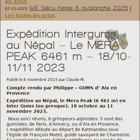
les actus
WE Sécu neige & avalanche 2025
|
07-12-2025
Règlement et statuts
Lire toutes les actus
Modalités d’inscriptions
Expédition Intergums
au Népal – Le MERA
Cartes découvertes
PEAK 6461 m – 18/10-
Comité Directeur
11/11 2023
Frais kilométriques
Publié le 8 novembre 2023 par Claude M.
Compte rendu par Philippe – GUMS d’ Aix en
Provence
Formation
Expédition au Népal, le Mera Peak (6 461 m) en
Inter Gums (ou presque). 18 octobre au 11
Infos contact
novembre 2023.
Nous voici réunis, 8 grimpeurs-alpinistes. 5 sont des
gumistes, de Paris, d’Annecy, ou d’Aix en Provence.
Nous contacter
L’expédition débute au départ de Katmandou sous
l’égide de François Matet, guide savoyard de Chamonix.