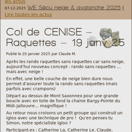
les actus
WE Sécu neige & avalanche 2025
|
07-12-2025
Règlement et statuts
Lire toutes les actus
Modalités d’inscriptions
Col de CENISE –
Raquettes – 19 janv 25
Cartes découvertes
Publié le 20 janvier 2025 par Claude M.
Comité Directeur
Après les rando raquettes sans raquettes car sans neige,
aujourd’hui nouveau concept : rando sans raquettes …
mais avec neige !
Frais kilométriques
En effet, une belle couche de neige bien dure nous
permet d’assurer toute la rando sans raquettes (mais
parfois avec crampons)
Formation
Départ au dessus de Mont Saxonnex pour une grande
boucle avec en toile de fond la chaine Bargy-Pointe du
Infos contact
Midi-Jallouvre… magnifique !
Au retour nous croisons un petit groupe qui construit un
igloo avec une technique de pro ! Qu’en penses tu
Nous contacter
Simon, notre spécialiste igloo ?
Participant-es : Catherine La, Catherine Le, Claude,