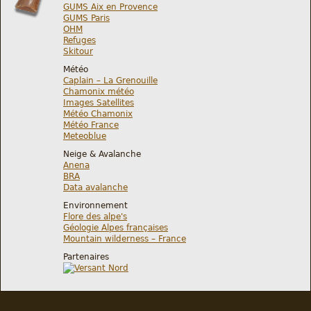
GUMS Aix en Provence
GUMS Paris
OHM
Refuges
Skitour
Météo
Caplain – La Grenouille
Chamonix météo
Images Satellites
Météo Chamonix
Météo France
Meteoblue
Neige & Avalanche
Anena
BRA
Data avalanche
Environnement
Flore des alpe's
Géologie Alpes françaises
Mountain wilderness – France
Partenaires