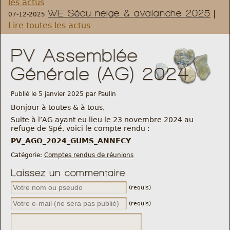
les actus
WE Sécu neige & avalanche 2025
|
07-12-2025
Règlement et statuts
Lire toutes les actus
Modalités d’inscriptions
PV Assemblée
Générale (AG) 2024
Cartes découvertes
Publié le 5 janvier 2025 par Paulin
Comité Directeur
Bonjour à toutes & à tous,
Suite à l’AG ayant eu lieu le 23 novembre 2024 au
refuge de Spé, voici le compte rendu :
Frais kilométriques
PV_AGO_2024_GUMS_ANNECY
Formation
Catégorie:
Comptes rendus de réunions
Laissez un commentaire
Infos contact
(requis)
(requis)
Nous contacter