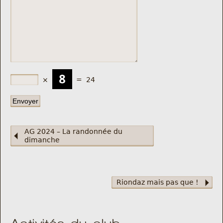
Nous trouver
Comment être informé des sorties
Programme
×
=
24
Crazy Gums
Rechercher
AG 2024 – La randonnée du
dimanche
Riondaz mais pas que !