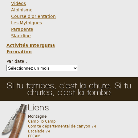
Vidéos
Alpinisme
Course d'orientation
Les Mythiques
Parapente
Slackline
Activités Intergums
Formation
Par date :
Si tu tombes, c'est la chute. Si tu
chutes, c'est la tombe
Liens
Montagne
Camp To Camp
Comite départemental de canyon 74
Escalade 74
FFCAM