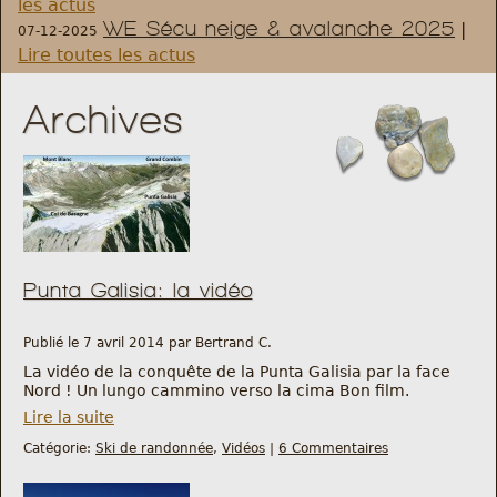
les actus
WE Sécu neige & avalanche 2025
|
07-12-2025
Règlement et statuts
Lire toutes les actus
Modalités d’inscriptions
Archives
Cartes découvertes
Comité Directeur
Frais kilométriques
Punta Galisia: la vidéo
Formation
Publié le 7 avril 2014 par Bertrand C.
La vidéo de la conquête de la Punta Galisia par la face
Nord ! Un lungo cammino verso la cima Bon film.
Infos contact
Lire la suite
Catégorie:
Ski de randonnée
,
Vidéos
|
6 Commentaires
Nous contacter