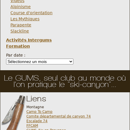
Vidéos
Alpinisme
Course d'orientation
Les Mythiques
Parapente
Slackline
Activités Intergums
Formation
Par date :
Le GUMS, seul club au monde où
l’on pratique le "ski-canyon"...
Liens
Montagne
Camp To Camp
Comite départemental de canyon 74
Escalade 74
FFCAM