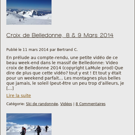
Nous trouver
Comment être informé des sorties
Croix de Belledonne, 8 & 9 Mars 2014
Programme
Publié le 11 mars 2014 par Bertrand C.
Crazy Gums
En prélude au compte-rendu, une petite vidéo de ce
Rechercher
beau week-end dans le massif de Belledonne: Video
croix de Belledonne 2014 (copyright LaMule prod) Que
dire de plus que cette vidéo? tout y est ! Et tout y était
pour un weekend parfait… Les montagnes plus belles
que jamais, le soleil (peut-être un peu trop d’ailleurs, je
[…]
Lire la suite
Catégorie:
Ski de randonnée
,
Vidéos
|
8 Commentaires