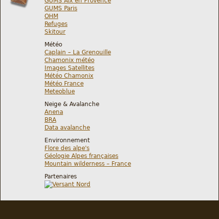
GUMS Aix en Provence
GUMS Paris
OHM
Refuges
Skitour
Météo
Caplain – La Grenouille
Chamonix météo
Images Satellites
Météo Chamonix
Météo France
Meteoblue
Neige & Avalanche
Anena
BRA
Data avalanche
Environnement
Flore des alpe's
Géologie Alpes françaises
Mountain wilderness – France
Partenaires