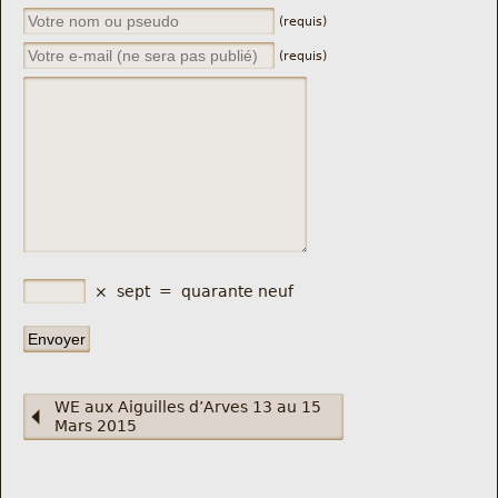
(requis)
(requis)
×
sept
=
quarante neuf
WE aux Aiguilles d’Arves 13 au 15
Mars 2015