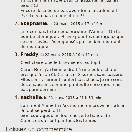
Tu as bien dormi avec tes chaussures de ski au
pied ? 😉
Encore désolée de pas avoir tenu la cadence !!!
Ps : il n y a pas qu une photo !!!
Stephanie
, le 23 mars, 2015 à 17 h 19 min
Je reconnais le fameux brownie d’Annie !! De la
bombe atomique… Bravo pour les courageux qui
se sont levés, récompensés par un bon moment
de montagne.
Freddy
, le 23 mars, 2015 à 19 h 42 min
C’est claire que le brownie est au top !
Caro : Ben, j’ai bien le droit à une petite chute
presque à l’arrêt. Ca faisait 3 sorties sans bassine.
Elles sont vraiment confort ces shoes. Je me sers
des chaussons comme pantoufle chez moi, mais
pas pour dormir ;-).
nathalie
, le 23 mars, 2015 à 21 h 51 min
comment Annie tu n’as monté ton brownie!! ah là
là tout se perd lol!!
bien courageux en tout cas cette bande de
Gumistes qui sort par tous les temps!
Laissez un commentaire