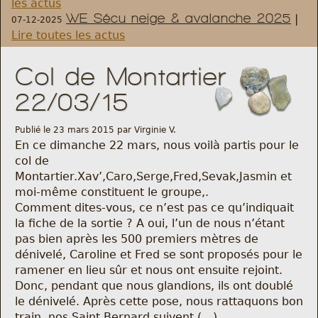
les actus
WE Sécu neige & avalanche 2025
|
07-12-2025
Règlement et statuts
Lire toutes les actus
Modalités d’inscriptions
Col de Montartier
22/03/15
Cartes découvertes
Publié le 23 mars 2015 par Virginie V.
Comité Directeur
En ce dimanche 22 mars, nous voilà partis pour le
col de
Montartier.Xav’,Caro,Serge,Fred,Sevak,Jasmin et
Frais kilométriques
moi-même constituent le groupe,.
Comment dites-vous, ce n’est pas ce qu’indiquait
Formation
la fiche de la sortie ? A oui, l’un de nous n’étant
pas bien après les 500 premiers mètres de
Infos contact
dénivelé, Caroline et Fred se sont proposés pour le
ramener en lieu sûr et nous ont ensuite rejoint.
Donc, pendant que nous glandions, ils ont doublé
Nous contacter
le dénivelé. Après cette pose, nous rattaquons bon
train, nos Saint Bernard suivent (…).