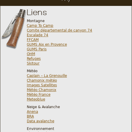
Liens
Montagne
Camp To Camp
Comite départemental de canyon 74
Escalade 74
FFCAM
GUMS Aix en Provence
GUMS Paris
OHM
Refuges
Skitour
Météo
Caplain – La Grenouille
Chamonix météo
Images Satellites
Météo Chamonix
Météo France
Meteoblue
Neige & Avalanche
Anena
BRA
Data avalanche
Environnement