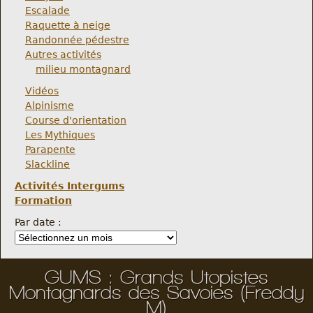
Escalade
Raquette à neige
Randonnée pédestre
Autres activités
milieu montagnard
Vidéos
Alpinisme
Course d'orientation
Les Mythiques
Parapente
Slackline
Activités Intergums
Formation
Par date :
GUMS : Grands Utopistes
Montagnards des Savoies (Freddy
M)