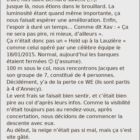
Nous trouver
Jusque là, nous étions dans le brouillard. La
luminosité étant quand même importante, ça
Comment être informé des sorties
nous faisait espérer une amélioration. Enfin,
l’espoir à duré un temps… Comme dit Xav : « Ça
ne sera pas pire, ni mieux, d’ailleurs ».
Programme
Ça n’était donc pas un « Hold up à la Lauzière »
comme celui opéré par une célèbre équipe le
Crazy Gums
18/01/2015. Normal, aujourd’hui les banques
étaient fermées 🙂 (j’assume).
Rechercher
100 m sous le col, nous rencontrons Jacques et
son groupe de 7, constitué de 4 personnes.
Décidément, y’a de la perte ce WE (ils sont partis
à 4 d’Annecy).
Le vent frais se faisait bien sentir, et c’était bien
pire au col d’après leurs infos. Comme la visibilité
n’était toujours pas au rendez-vous, après
concertation, nous décidons de commencer la
descente avec eux.
Au début, la neige n’était pas si mal, mais ça s’est
vite gâté.