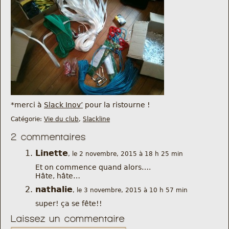
Nous trouver
Comment être informé des sorties
Programme
Crazy Gums
Rechercher
*merci à
Slack Inov’
pour la ristourne !
Catégorie:
Vie du club
,
Slackline
2 commentaires
Linette
, le 2 novembre, 2015 à 18 h 25 min
Et on commence quand alors….
Hâte, hâte…
nathalie
, le 3 novembre, 2015 à 10 h 57 min
super! ça se fête!!
Laissez un commentaire