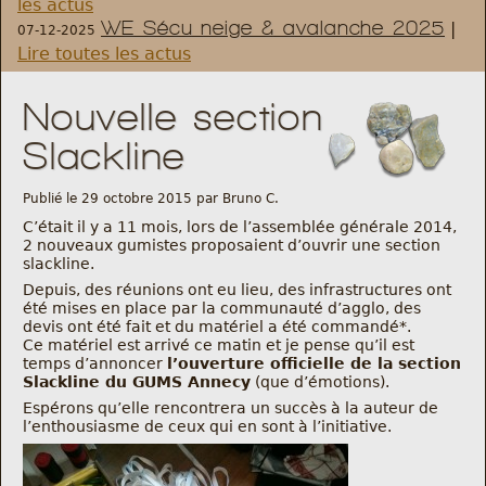
les actus
WE Sécu neige & avalanche 2025
|
07-12-2025
Règlement et statuts
Lire toutes les actus
Modalités d’inscriptions
Nouvelle section
Slackline
Cartes découvertes
Publié le 29 octobre 2015 par Bruno C.
Comité Directeur
C’était il y a 11 mois, lors de l’assemblée générale 2014,
2 nouveaux gumistes proposaient d’ouvrir une section
slackline.
Frais kilométriques
Depuis, des réunions ont eu lieu, des infrastructures ont
été mises en place par la communauté d’agglo, des
devis ont été fait et du matériel a été commandé*.
Formation
Ce matériel est arrivé ce matin et je pense qu’il est
temps d’annoncer
l’ouverture officielle de la section
Slackline du GUMS Annecy
(que d’émotions).
Infos contact
Espérons qu’elle rencontrera un succès à la auteur de
l’enthousiasme de ceux qui en sont à l’initiative.
Nous contacter