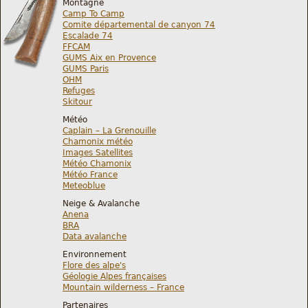
Montagne
Camp To Camp
Comite départemental de canyon 74
Escalade 74
FFCAM
GUMS Aix en Provence
GUMS Paris
OHM
Refuges
Skitour
Météo
Caplain – La Grenouille
Chamonix météo
Images Satellites
Météo Chamonix
Météo France
Meteoblue
Neige & Avalanche
Anena
BRA
Data avalanche
Environnement
Flore des alpe's
Géologie Alpes françaises
Mountain wilderness – France
Partenaires