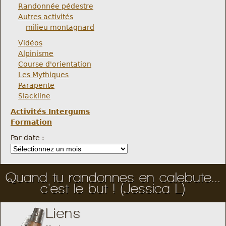
Randonnée pédestre
Autres activités
milieu montagnard
Vidéos
Alpinisme
Course d'orientation
Les Mythiques
Parapente
Slackline
Activités Intergums
Formation
Par date :
Quand tu randonnes en calebute...
c'est le but ! (Jessica L)
Liens