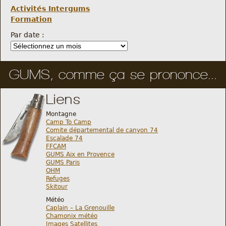
Activités Intergums
Formation
Par date :
GUMS, comme ça se prononce...
Liens
Montagne
Camp To Camp
Comite départemental de canyon 74
Escalade 74
FFCAM
GUMS Aix en Provence
GUMS Paris
OHM
Refuges
Skitour
Météo
Caplain – La Grenouille
Chamonix météo
Images Satellites