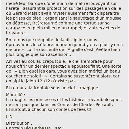
mené leur barque d’une main de maître louvoyant sur
l’arête ; assurant la protection sur des passages en dalle
où Gérard Majax avait mystérieusement fait disparaître
les prises de pied ; organisant le sauvetage d’un mousse
en détresse, (re)retourné comme une tortue sur sa
carapace en plein milieu d’un rappel; et autres actes de
bravoure.
En temps que néophite de la discipline, nous
éprouvâmes le célèbre adage « quand y en a plus, y en a
encore », car la descente de l’Aiguille s’est révélée bien
plus longue que son ascension…
Arrivés au col, au crépuscule, le ciel s’embrase pour
nous offrir un dernier spectacle époustouflant. Une sorte
de : « Bien ouèj les gars, vous avez bien mérité un beau
coucher de soleil ! ». Certains se sustentèrent alors, car
en alpi le jalon 12h12 n’existe pas.
Et retour à la frontale sous un ciel… magique.
Moralité :
La magie, les princesses et les histoires rocambolesques,
ne sont pas que dans les Contes de Charles Perrault.
Et surtout, à chacun son contes de fées 😉
FIN
Distribution :
Cap’tain Big Barbasse : Xav’