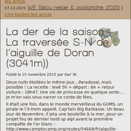
les actus
WE Sécu neige & avalanche 2025
|
07-12-2025
Règlement et statuts
Lire toutes les actus
Modalités d’inscriptions
La der de la saison –
La traversée S-N de
Cartes découvertes
l’aiguille de Doran
Comité Directeur
(3041m))
Frais kilométriques
Publié le 15 novembre 2015 par Xav' W.
Deux nuits étoilées le même jour…Paradoxal, mais
possible ! La recette : levé 5h + départ : 6h + retour
Formation
voiture : 18h47. Une vie de princesse en quelque sorte…
Je m’en vais vous narrer ce conte de fées.
Infos contact
Il était une fois, dans le monde merveilleux du GUMS, un
pirate le l’X-trem appelé, Cap’tain Big Barbasse. Un beau
jour de Novembre, il jeta une bouteille à la mer, pour un
Nous contacter
projet fou de dernier hold up alpi avant la première
conquête de l’or blanc :
http://www.camptocamp.org/routes/54668/fr/aiguille-