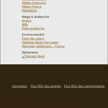
Météo Chamonix
Météo France
Meteoblue
Neige & Avalanche
Anena
BRA
Data avalanche
Environnement
Flore des alpe's
Géologie Alpes françaises
Mountain wilderness – France
Partenaires
Connexion
Flux RSS des articles
Flux RSS des commentaires
var _gaq = _gaq || []; _gaq.push(['_setAccount', 'UA-
29531045-1']); _gaq.push(['_trackPageview']);
(function() { var ga =
document.createElement('script'); ga.type =