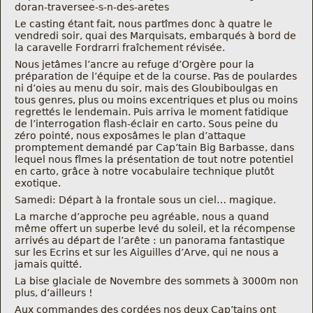
doran-traversee-s-n-des-aretes
Nous trouver
Le casting étant fait, nous partîmes donc à quatre le
vendredi soir, quai des Marquisats, embarqués à bord de
Comment être informé des sorties
la caravelle Fordrarri fraîchement révisée.
Nous jetâmes l’ancre au refuge d’Orgère pour la
préparation de l’équipe et de la course. Pas de poulardes
Programme
ni d’oies au menu du soir, mais des Gloubiboulgas en
tous genres, plus ou moins excentriques et plus ou moins
regrettés le lendemain. Puis arriva le moment fatidique
Crazy Gums
de l’interrogation flash-éclair en carto. Sous peine du
zéro pointé, nous exposâmes le plan d’attaque
Rechercher
promptement demandé par Cap’tain Big Barbasse, dans
lequel nous fîmes la présentation de tout notre potentiel
en carto, grâce à notre vocabulaire technique plutôt
exotique.
Samedi: Départ à la frontale sous un ciel… magique.
La marche d’approche peu agréable, nous a quand
même offert un superbe levé du soleil, et la récompense
arrivés au départ de l’arête : un panorama fantastique
sur les Ecrins et sur les Aiguilles d’Arve, qui ne nous a
jamais quitté.
La bise glaciale de Novembre des sommets à 3000m non
plus, d’ailleurs !
Aux commandes des cordées nos deux Cap’tains ont