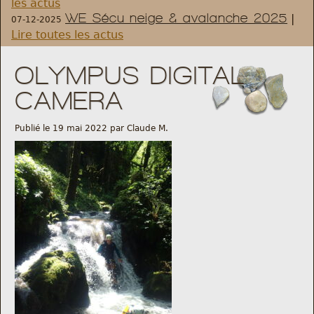
les actus
WE Sécu neige & avalanche 2025
|
07-12-2025
Règlement et statuts
Lire toutes les actus
Modalités d’inscriptions
OLYMPUS DIGITAL
CAMERA
Cartes découvertes
Publié le 19 mai 2022 par Claude M.
Comité Directeur
Frais kilométriques
Formation
Infos contact
Nous contacter