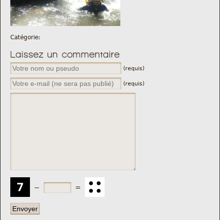
Nous trouver
Comment être informé des sorties
Catégorie:
Laissez un commentaire
Programme
(requis)
Crazy Gums
(requis)
Rechercher
−
=