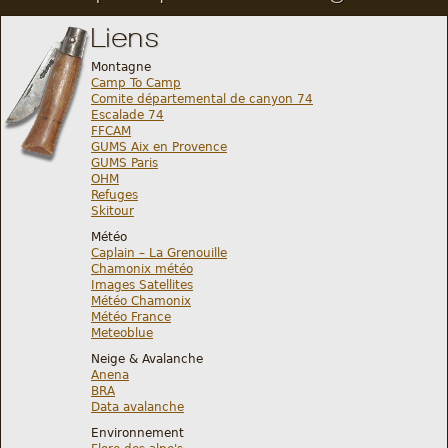
Liens
Montagne
Camp To Camp
Comite départemental de canyon 74
Escalade 74
FFCAM
GUMS Aix en Provence
GUMS Paris
OHM
Refuges
Skitour
Météo
Caplain – La Grenouille
Chamonix météo
Images Satellites
Météo Chamonix
Météo France
Meteoblue
Neige & Avalanche
Anena
BRA
Data avalanche
Environnement