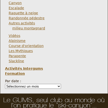
Canyon
Escalade
Raquette à neige
Randonnée pédestre
Autres activités
milieu montagnard
Vidéos
Alpinisme
Course d'orientation
Les Mythiques
Parapente
Slackline
Activités Intergums
Formation
Par date :
Le GUMS, seul club au monde où
l’on pratique le "ski-canyon"...